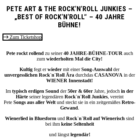
PETE ART & THE ROCK’N’ROLL JUNKIES –
„BEST OF ROCK’N’ROLL“ – 40 JAHRE
BÜHNE!
Zum Ticketshop
Pete rockt rollend
zu seiner
40 JAHRE-BÜHNE-TOUR
auch
zum
wiederholten Mal die City!
Kultig
fegt er
wieder
mit einer
Song-Auswahl
der
unvergesslichen Rock`n`Roll Ära
durchdas
CASANOVA
in der
WIENER Innenstadt!
Im
typisch erdigen Sound
der
50er & 60er
Jahre, jedoch
in der
Härte
seiner legendären
Rock`n`Roll Junkies
, vereint
Pete
Songs aus aller Welt
und steckt sie in ein zeitgemäßes
Retro-
Gewand
.
Wienerlied in Bluesform
und
Rock`n`Roll auf Wienerisch
sind
bei ihm
keine Seltenheit
und längst
legendär!