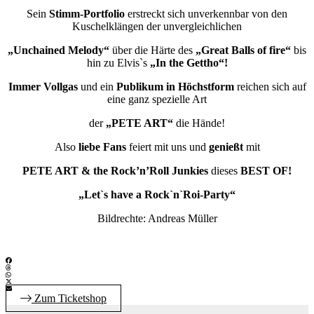
Sein
Stimm-Portfolio
erstreckt sich unverkennbar von den
Kuschelklängen der unvergleichlichen
„Unchained Melody“
über die Härte des
„Great Balls of fire“
bis
hin zu Elvis`s
„In the Gettho“!
Immer Vollgas
und ein
Publikum in Höchstform
reichen sich auf
eine ganz spezielle Art
der
„PETE ART“
die Hände!
Also
liebe Fans
feiert mit uns und
genießt
mit
PETE ART & the Rock’n’Roll Junkies
dieses
BEST OF!
„Let`s have a Rock`n`Roi-Party“
Bildrechte: Andreas Müller
Zum Ticketshop