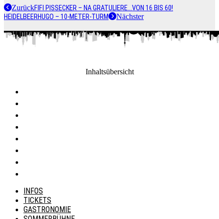
Zurück
FIFI PISSECKER – NA GRATULIERE…VON 16 BIS 60!
Nächster
HEIDELBEERHUGO – 10-METER-TURM
Inhaltsübersicht
INFOS
TICKETS
GASTRONOMIE
SOMMERBÜHNE
EVENTLOCATION
ÜBER UNS
KONTAKT
HÄUFIG GESTELLTE FRAGEN
INFOS
TICKETS
GASTRONOMIE
SOMMERBÜHNE