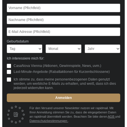
Geburtsdatum
Ich interessiere mich für:
CasaNova Vienna (Aktionen, Gewinnspiele, News, uvm.)
Last-Minute-Angebote (Rabattaktionen für Kurzentschlossene)
Ich stimme zu, dass meine personenbezogenen Daten genutzt
werden, um werbliche E-Mails zu erhalten, und weiß, dass ich dies
jederzeit widerrufen kann.
Anmelden
Für den Versand unserer Newsletter nutzen wir rapidmail. Mit
Ihrer Anmeldung stimmen Sie zu, dass die eingegebenen Daten
an rapidmail übermittelt werden. Beachten Sie bitte deren
AGB
und
Datenschutzbestimmungen
.