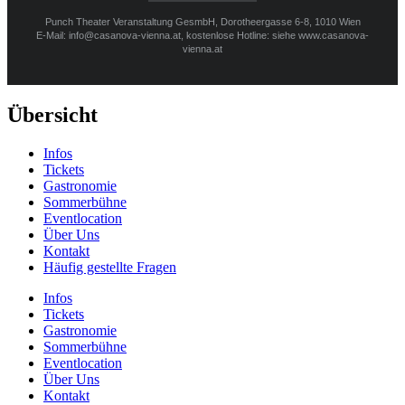
Punch Theater Veranstaltung GesmbH, Dorotheergasse 6-8, 1010 Wien
E-Mail: info@casanova-vienna.at, kostenlose Hotline: siehe www.casanova-
vienna.at
Übersicht
Infos
Tickets
Gastronomie
Sommerbühne
Eventlocation
Über Uns
Kontakt
Häufig gestellte Fragen
Infos
Tickets
Gastronomie
Sommerbühne
Eventlocation
Über Uns
Kontakt