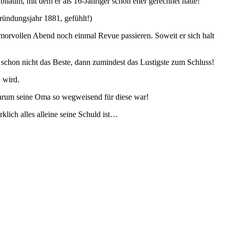
iläum, mit dem er als 16-Jähriger schon eher gerechnet hatte!
ründungsjahr 1881, gefühlt!)
umorvollen Abend noch einmal Revue passieren. Soweit er sich halt
schon nicht das Beste, dann zumindest das Lustigste zum Schluss!
n wird.
 warum seine Oma so wegweisend für diese war!
klich alles alleine seine Schuld ist…