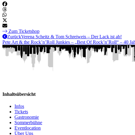
Zum Ticketshop
Zurück
Verena Scheitz & Tom Schreiweis – Der Lack ist ab!
Pete Art & the Rock’n’Roll Junkies – „Best Of Rock’n’Roll“ – 40 Ja
Inhaltsübersicht
Infos
Tickets
Gastronomie
Sommerbühne
Eventlocation
Über Uns