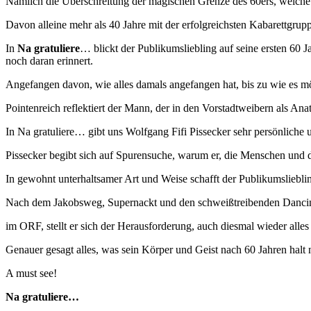
Nämlich die Überschreitung der magischen Grenze des 60ers, welche er
Davon alleine mehr als 40 Jahre mit der erfolgreichsten Kabarettgrup
In
Na gratuliere
… blickt der Publikumsliebling auf seine ersten 60 
noch daran erinnert.
Angefangen davon, wie alles damals angefangen hat, bis zu wie es m
Pointenreich reflektiert der Mann, der in den Vorstadtweibern als Anat
In Na gratuliere… gibt uns Wolfgang Fifi Pissecker sehr persönliche
Pissecker begibt sich auf Spurensuche, warum er, die Menschen und die
In gewohnt unterhaltsamer Art und Weise schafft der Publikumsliebl
Nach dem Jakobsweg, Supernackt und den schweißtreibenden Dancin
im ORF, stellt er sich der Herausforderung, auch diesmal wieder alles
Genauer gesagt alles, was sein Körper und Geist nach 60 Jahren halt
A must see!
Na gratuliere…