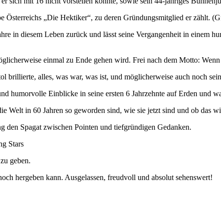
 sich mit 16 nicht vorstellen konnte, sowie sein 44-jähriges Bühnenjub
pe Österreichs „Die Hektiker“, zu deren Gründungsmitglied er zählt. (G
Jahre in diesem Leben zurück und lässt seine Vergangenheit in einem h
öglicherweise einmal zu Ende gehen wird. Frei nach dem Motto: Wenn 
ol brillierte, alles, was war, was ist, und möglicherweise auch noch sei
 und humorvolle Einblicke in seine ersten 6 Jahrzehnte auf Erden und
 Welt in 60 Jahren so geworden sind, wie sie jetzt sind und ob das wir
ing den Spagat zwischen Pointen und tiefgründigen Gedanken.
g Stars
 zu geben.
 noch hergeben kann. Ausgelassen, freudvoll und absolut sehenswert!