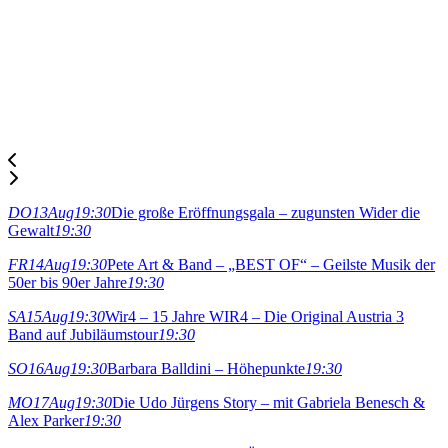
DO
13
Aug
19:30
Die große Eröffnungsgala – zugunsten Wider die
Gewalt
19:30
FR
14
Aug
19:30
Pete Art & Band – „BEST OF“ – Geilste Musik der
50er bis 90er Jahre
19:30
SA
15
Aug
19:30
Wir4 – 15 Jahre WIR4 – Die Original Austria 3
Band auf Jubiläumstour
19:30
SO
16
Aug
19:30
Barbara Balldini – Höhepunkte
19:30
MO
17
Aug
19:30
Die Udo Jürgens Story – mit Gabriela Benesch &
Alex Parker
19:30