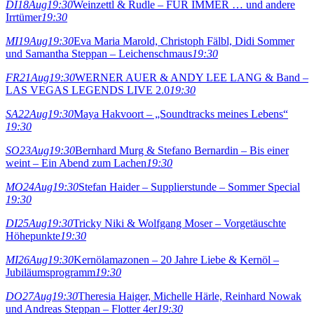
DI
18
Aug
19:30
Weinzettl & Rudle – FÜR IMMER … und andere
Irrtümer
19:30
MI
19
Aug
19:30
Eva Maria Marold, Christoph Fälbl, Didi Sommer
und Samantha Steppan – Leichenschmaus
19:30
FR
21
Aug
19:30
WERNER AUER & ANDY LEE LANG & Band –
LAS VEGAS LEGENDS LIVE 2.0
19:30
SA
22
Aug
19:30
Maya Hakvoort – „Soundtracks meines Lebens“
19:30
SO
23
Aug
19:30
Bernhard Murg & Stefano Bernardin – Bis einer
weint – Ein Abend zum Lachen
19:30
MO
24
Aug
19:30
Stefan Haider – Supplierstunde – Sommer Special
19:30
DI
25
Aug
19:30
Tricky Niki & Wolfgang Moser – Vorgetäuschte
Höhepunkte
19:30
MI
26
Aug
19:30
Kernölamazonen – 20 Jahre Liebe & Kernöl –
Jubiläumsprogramm
19:30
DO
27
Aug
19:30
Theresia Haiger, Michelle Härle, Reinhard Nowak
und Andreas Steppan – Flotter 4er
19:30