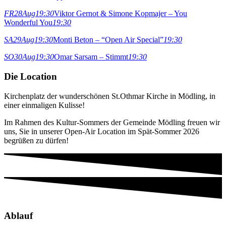
FR
28
Aug
19:30
Viktor Gernot & Simone Kopmajer – You
Wonderful You
19:30
SA
29
Aug
19:30
Monti Beton – “Open Air Special”
19:30
SO
30
Aug
19:30
Omar Sarsam – Stimmt
19:30
Die Location
Kirchenplatz der wunderschönen St.Othmar Kirche in Mödling, in
einer einmaligen Kulisse!
Im Rahmen des Kultur-Sommers der Gemeinde Mödling freuen wir
uns, Sie in unserer Open-Air Location im Spät-Sommer 2026
begrüßen zu dürfen!
Ablauf