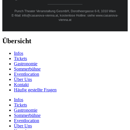
Punch Theater Veranstaltung GesmbH, Dorotheergasse 6-8, 1010 Wien
E-Mail: info@casanova-vienna.at, kostenlose Hotline: siehe www.casanova-
vienna.at
Übersicht
Infos
Tickets
Gastronomie
Sommerbühne
Eventlocation
Über Uns
Kontakt
Häufig gestellte Fragen
Infos
Tickets
Gastronomie
Sommerbühne
Eventlocation
Über Uns