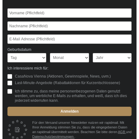
Geburtsdatum
Ich interessiere mich für:
CasaNova Vienna (Aktionen, Gewinnspiele, News, uvm.)
Last-Minute-Angebote (Rabattaktionen für Kurzentschlossene)
Ich stimme zu, dass meine personenbezogenen Daten genutzt
werden, um werbliche E-Mails zu erhalten, und weiß, dass ich dies
jederzeit widerrufen kann.
Anmelden
Für den Versand unserer Newsletter nutzen wir rapidmail. Mit
Ihrer Anmeldung stimmen Sie zu, dass die eingegebenen Daten
an rapidmail übermittelt werden. Beachten Sie bitte deren
AGB
und
Datenschutzbestimmungen
.