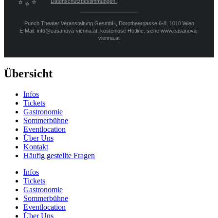
Datenschutzbestimmungen
.
Punch Theater Veranstaltung GesmbH, Dorotheergasse 6-8, 1010 Wien
E-Mail: info@casanova-vienna.at, kostenlose Hotline: siehe www.casanova-
vienna.at
Übersicht
Infos
Tickets
Gastronomie
Sommerbühne
Eventlocation
Über Uns
Kontakt
Häufig gestellte Fragen
Infos
Tickets
Gastronomie
Sommerbühne
Eventlocation
Über Uns