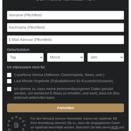
Geburtsdatum
Ich interessiere mich für:
CasaNova Vienna (Aktionen, Gewinnspiele, News, uvm.)
Last-Minute-Angebote (Rabattaktionen für Kurzentschlossene)
Ich stimme zu, dass meine personenbezogenen Daten genutzt
werden, um werbliche E-Mails zu erhalten, und weiß, dass ich dies
jederzeit widerrufen kann.
Anmelden
Für den Versand unserer Newsletter nutzen wir rapidmail. Mit
Ihrer Anmeldung stimmen Sie zu, dass die eingegebenen Daten
an rapidmail übermittelt werden. Beachten Sie bitte deren
AGB
und