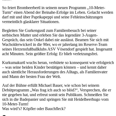
So feiert Brombeerbertl in seinem neuen Programm „10-Meter-
Turm“ einen Abend der Beinahe-Erfolge im Leben. Gelacht werden
darf mit und über Paprikapeppi und seine Fehleinschätzungen
vermeintlich glasklarer Situationen.
Begleiten Sie Gurkengustl zum Familienbesuch bei seiner
serbischen Mutter und erleben Sie das legendäre 3-Augen-
Gespräch, das sein Onkel dabei nie auslässt. Beamen Sie sich mit
Wacholderwickerl in die 90er, wo er jahrelang im Reserve-Team
seines Herzensfußballklubs ASV Vösendorf gespielt hat. Insgesamt
acht Minuten. Sein größter Erfolg: Er blieb verletzungsfrei.
Kurkumakurtl wuchs heran, verhütete so konsequent wie erfolgreich
– was seine beiden Kinder bestätigen können – und kennt daher
auch sämtliche Herausforderungen des Alltags, als Familienvater
und Mann der besten Frau der Welt.
Auf der Bühne erfüllt Michael Bauer, wie schon bei seinem
Debütprogramm „Was frag ich auch so blöd?“, Versprechen, die er
nie gegeben hat, und erfreut somit sein Publikum. Schmeißen Sie
sich in die Badepanier und springen Sie mit Heidelbeerhugo vom
10-Meter-Turm!
Was wird’s? Köpfler oder Bauchfleck?