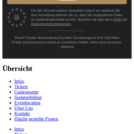
Für den Versand unserer Newsletter nutzen wir rapidmail. Mit
Ihrer Anmeldung stimmen Sie zu, dass die eingegebenen Daten
an rapidmail übermittelt werden. Beachten Sie bitte deren
AGB
und
Datenschutzbestimmungen
.
Punch Theater Veranstaltung GesmbH, Dorotheergasse 6-8, 1010 Wien
E-Mail: info@casanova-vienna.at, kostenlose Hotline: siehe www.casanova-
vienna.at
Übersicht
Infos
Tickets
Gastronomie
Sommerbühne
Eventlocation
Über Uns
Kontakt
Häufig gestellte Fragen
Infos