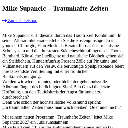
Mike Supancic – Traumhafte Zeiten
Zum Ticketshop
Mike Supancic surft diesmal durch das Traum-Zeit-Kontinuum: In
seiner Albtraumhitparade erleben Sie die kostengünstige Do it
yourself Chirurgie, Elon Musk als Berater für das österreichische
Schulsystem und die dreistesten Städtebeschimpfungen seit Thomas
Bernhard. Künstliche Intelligenz und natürliche Blödheit geben sich
ein Stelldichein. Hundertfünfzig Prozent Zölle auf Pinguine und
Vulkansteuern auf den Vesuv, die berüchtigte Spielplatzbande feiert
ihre tausendste Verurteilung mit einer fröhlichen
Bankomatsprengung.
Werden wir wieder munter, oder bleibt der geheimnisvolle
Albtraumfänger des berüchtigten Shasi Ben Ghazi die letzte
Hoffnung, um den Teufelskreis der Angst für immer zu
durchbrechen?
Denn wie schon der hochsteirische Volksmund spricht:
„In traumhaften Zeiten muss man wach bleiben. Oder auch nicht.“
Mit seinem neuen Programm „Traumhafte Zeiten“ leitet Mike
Supancic 2027 ein Jubiläumsjahr ein!
Mike feiert sein 40-jähriges Bühnenjubiläum sowie seinen 60.