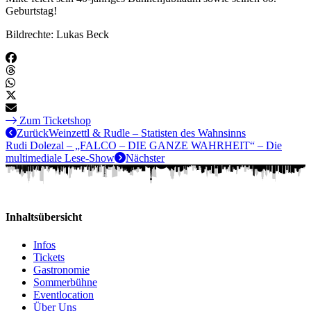
Geburtstag!
Bildrechte: Lukas Beck
Zum Ticketshop
Zurück
Weinzettl & Rudle – Statisten des Wahnsinns
Rudi Dolezal – „FALCO – DIE GANZE WAHRHEIT“ – Die
multimediale Lese-Show
Nächster
Inhaltsübersicht
Infos
Tickets
Gastronomie
Sommerbühne
Eventlocation
Über Uns