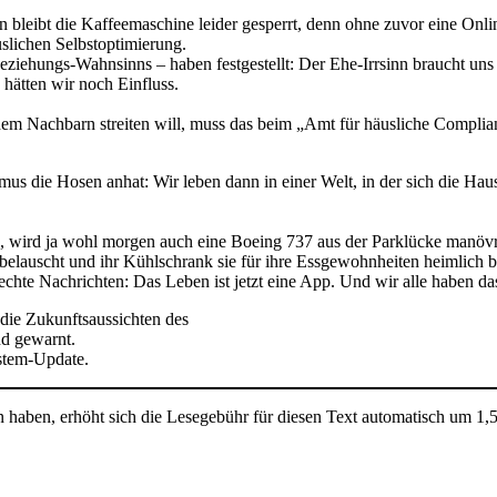
 bleibt die Kaffeemaschine leider gesperrt, denn ohne zuvor eine Onl
lichen Selbstoptimierung.
eziehungs-Wahnsinns – haben festgestellt: Der Ehe-Irrsinn braucht uns 
 hätten wir noch Einfluss.
dem Nachbarn streiten will, muss das beim „Amt für häusliche Compli
us die Hosen anhat: Wir leben dann in einer Welt, in der sich die Haus
, wird ja wohl morgen auch eine Boeing 737 aus der Parklücke manövr
e belauscht und ihr Kühlschrank sie für ihre Essgewohnheiten heimlich b
chte Nachrichten: Das Leben ist jetzt eine App. Und wir alle haben da
die Zukunftsaussichten des
nd gewarnt.
ystem-Update.
n haben, erhöht sich die Lesegebühr für diesen Text automatisch um 1,