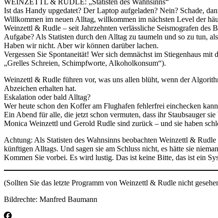
WEINZETTL & RUDLE: „Statisten des Wahnsinns“
Ist das Handy upgedatet? Der Laptop aufgeladen? Nein? Schade, dann
Willkommen im neuen Alltag, willkommen im nächsten Level der häus
Weinzettl & Rudle – seit Jahrzehnten verlässliche Seismografen des B
Aufgabe? Als Statisten durch den Alltag zu taumeln und so zu tun, als
Haben wir nicht. Aber wir können darüber lachen.
Vergessen Sie Spontaneität! Wer sich demnächst im Stiegenhaus mit 
„Grelles Schreien, Schimpfworte, Alkoholkonsum“).
Weinzettl & Rudle führen vor, was uns allen blüht, wenn der Algorithm
Abzeichen erhalten hat.
Eskalation oder bald Alltag?
Wer heute schon den Koffer am Flughafen fehlerfrei einchecken kann
Ein Abend für alle, die jetzt schon vermuten, dass ihr Staubsauger si
Monica Weinzettl und Gerold Rudle sind zurück – und sie haben schle
Achtung: Als Statisten des Wahnsinns beobachten Weinzettl & Rudle 
künftigen Alltags. Und sagen sie am Schluss nicht, es hätte sie niema
Kommen Sie vorbei. Es wird lustig. Das ist keine Bitte, das ist ein S
(Sollten Sie das letzte Programm von Weinzettl & Rudle nicht gesehe
Bildrechte: Manfred Baumann