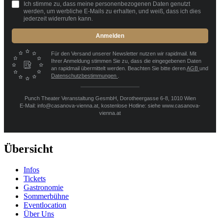
Ich stimme zu, dass meine personenbezogenen Daten genutzt
werden, um werbliche E-Mails zu erhalten, und weiß, dass ich dies
jederzeit widerrufen kann.
Anmelden
Für den Versand unserer Newsletter nutzen wir rapidmail. Mit
Ihrer Anmeldung stimmen Sie zu, dass die eingegebenen Daten
an rapidmail übermittelt werden. Beachten Sie bitte deren
AGB
und
Datenschutzbestimmungen
.
Punch Theater Veranstaltung GesmbH, Dorotheergasse 6-8, 1010 Wien
E-Mail: info@casanova-vienna.at, kostenlose Hotline: siehe www.casanova-
vienna.at
Übersicht
Infos
Tickets
Gastronomie
Sommerbühne
Eventlocation
Über Uns