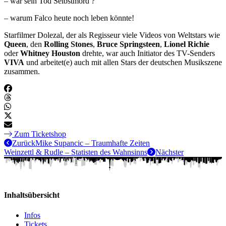
– war sein Tod Selbstmord ?
– warum Falco heute noch leben könnte!
Starfilmer Dolezal, der als Regisseur viele Videos von Weltstars wie
Queen
, den
Rolling Stones
,
Bruce Springsteen
,
Lionel Richie
oder
Whitney Houston
drehte, war auch Initiator des TV-Senders
VIVA
und arbeitet(e) auch mit allen Stars der deutschen Musikszene
zusammen.
Zum Ticketshop
Zurück
Mike Supancic – Traumhafte Zeiten
Weinzettl & Rudle – Statisten des Wahnsinns
Nächster
Inhaltsübersicht
Infos
Tickets