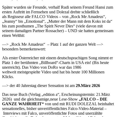
Später wurden sie Freunde, verhalf Rudi seinem Freund Hansi zum
ersten Auftritt im Fernsehen und Dolezal drehte schließlich
als Regisseur alle FALCO Videos – von „Rock Me Amadeus“,
„Jeanny“ bis „Emotional“, „Mutter der Mann mit dem Koks ist da“
bis zum posthumen „The Spirit Never Dies“ (viele davon mit
seinem damaligen Partner Rossacher) – UND sie hatten gemeinsam
einen Welthit:
—> „Rock Me Amadeus“ – Platz 1 auf der ganzen Welt —>
besonders bemerkenswert:
Als erster Österreicher mit einem deutschsprachigen Song nimmt er
Platz 1 der berühmten „Billboard“-Charts in USA ein! (Bis heute
unerreicht). Das Video von DoRo war das 1986
weltweit meistgespielte Video und hat bis heute 100 Millionen
Klicks.
—> der 40 Jahrestag dieser Sensation ist am
29.März 2026
Das neue Buch (Verlag „edition a“, Erscheinungstermin: 21.März
2026) und die gleichnamige,neue Lese-Show
„FALCO – DIE
GANZE WAHRHEIT“
von und mit RUDI DOLEZAL beinhaltet
sensationelles, bisher unveröffentlichtes Falco-Video-Material –
Interviews mit Falco, unveröffentlichte Fotos und unerzählte