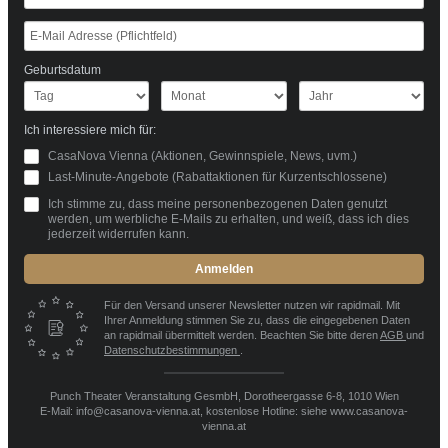
Geburtsdatum
Ich interessiere mich für:
CasaNova Vienna (Aktionen, Gewinnspiele, News, uvm.)
Last-Minute-Angebote (Rabattaktionen für Kurzentschlossene)
Ich stimme zu, dass meine personenbezogenen Daten genutzt
werden, um werbliche E-Mails zu erhalten, und weiß, dass ich dies
jederzeit widerrufen kann.
Anmelden
Für den Versand unserer Newsletter nutzen wir rapidmail. Mit
Ihrer Anmeldung stimmen Sie zu, dass die eingegebenen Daten
an rapidmail übermittelt werden. Beachten Sie bitte deren
AGB
und
Datenschutzbestimmungen
.
Punch Theater Veranstaltung GesmbH, Dorotheergasse 6-8, 1010 Wien
E-Mail: info@casanova-vienna.at, kostenlose Hotline: siehe www.casanova-
vienna.at