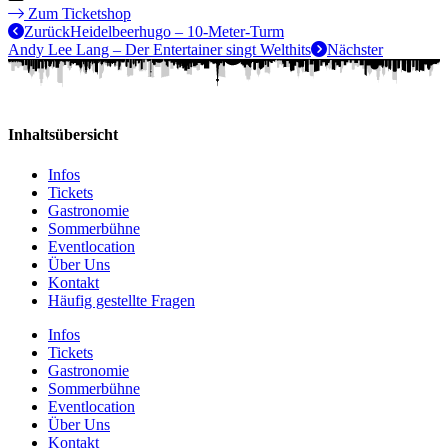
Zum Ticketshop
Zurück
Heidelbeerhugo – 10-Meter-Turm
Andy Lee Lang – Der Entertainer singt Welthits
Nächster
Inhaltsübersicht
Infos
Tickets
Gastronomie
Sommerbühne
Eventlocation
Über Uns
Kontakt
Häufig gestellte Fragen
Infos
Tickets
Gastronomie
Sommerbühne
Eventlocation
Über Uns
Kontakt