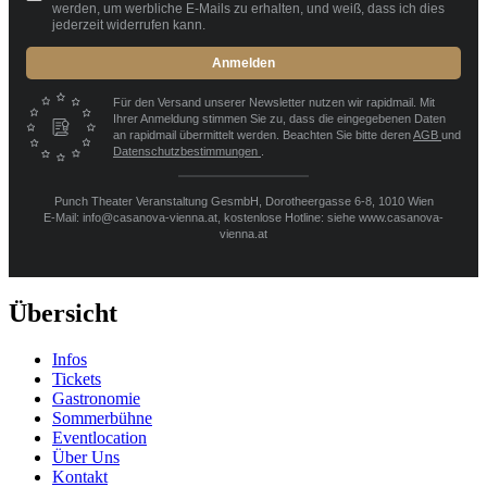
werden, um werbliche E-Mails zu erhalten, und weiß, dass ich dies
jederzeit widerrufen kann.
Anmelden
Für den Versand unserer Newsletter nutzen wir rapidmail. Mit
Ihrer Anmeldung stimmen Sie zu, dass die eingegebenen Daten
an rapidmail übermittelt werden. Beachten Sie bitte deren
AGB
und
Datenschutzbestimmungen
.
Punch Theater Veranstaltung GesmbH, Dorotheergasse 6-8, 1010 Wien
E-Mail: info@casanova-vienna.at, kostenlose Hotline: siehe www.casanova-
vienna.at
Übersicht
Infos
Tickets
Gastronomie
Sommerbühne
Eventlocation
Über Uns
Kontakt