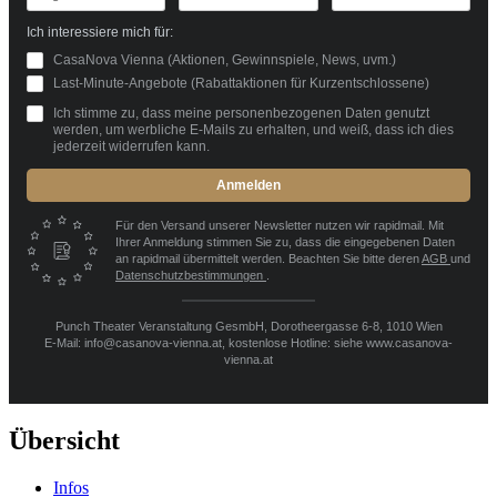
Ich interessiere mich für:
CasaNova Vienna (Aktionen, Gewinnspiele, News, uvm.)
Last-Minute-Angebote (Rabattaktionen für Kurzentschlossene)
Ich stimme zu, dass meine personenbezogenen Daten genutzt
werden, um werbliche E-Mails zu erhalten, und weiß, dass ich dies
jederzeit widerrufen kann.
Anmelden
Für den Versand unserer Newsletter nutzen wir rapidmail. Mit
Ihrer Anmeldung stimmen Sie zu, dass die eingegebenen Daten
an rapidmail übermittelt werden. Beachten Sie bitte deren
AGB
und
Datenschutzbestimmungen
.
Punch Theater Veranstaltung GesmbH, Dorotheergasse 6-8, 1010 Wien
E-Mail: info@casanova-vienna.at, kostenlose Hotline: siehe www.casanova-
vienna.at
Übersicht
Infos