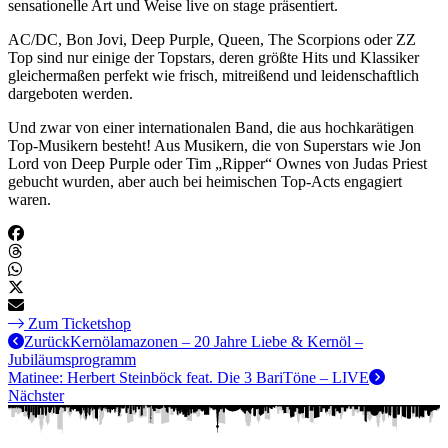
sensationelle Art und Weise live on stage präsentiert.
AC/DC, Bon Jovi, Deep Purple, Queen, The Scorpions oder ZZ
Top sind nur einige der Topstars, deren größte Hits und Klassiker
gleichermaßen perfekt wie frisch, mitreißend und leidenschaftlich
dargeboten werden.
Und zwar von einer internationalen Band, die aus hochkarätigen
Top-Musikern besteht! Aus Musikern, die von Superstars wie Jon
Lord von Deep Purple oder Tim „Ripper“ Ownes von Judas Priest
gebucht wurden, aber auch bei heimischen Top-Acts engagiert
waren.
Zum Ticketshop
Zurück
Kernölamazonen – 20 Jahre Liebe & Kernöl –
Jubiläumsprogramm
Matinee: Herbert Steinböck feat. Die 3 BariTöne – LIVE
Nächster