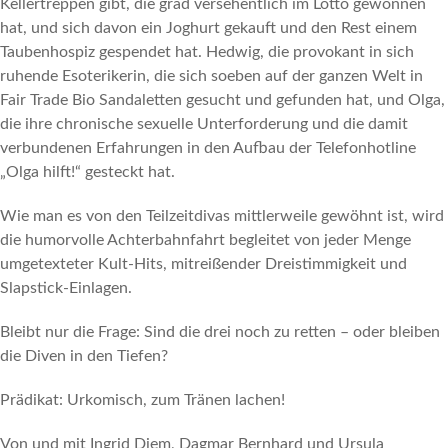
Kellertreppen gibt, die grad versehentlich im Lotto gewonnen
hat, und sich davon ein Joghurt gekauft und den Rest einem
Taubenhospiz gespendet hat. Hedwig, die provokant in sich
ruhende Esoterikerin, die sich soeben auf der ganzen Welt in
Fair Trade Bio Sandaletten gesucht und gefunden hat, und Olga,
die ihre chronische sexuelle Unterforderung und die damit
verbundenen Erfahrungen in den Aufbau der Telefonhotline
„Olga hilft!“ gesteckt hat.
Wie man es von den Teilzeitdivas mittlerweile gewöhnt ist, wird
die humorvolle Achterbahnfahrt begleitet von jeder Menge
umgetexteter Kult-Hits, mitreißender Dreistimmigkeit und
Slapstick-Einlagen.
Bleibt nur die Frage: Sind die drei noch zu retten – oder bleiben
die Diven in den Tiefen?
Prädikat: Urkomisch, zum Tränen lachen!
Von und mit Ingrid Diem, Dagmar Bernhard und Ursula