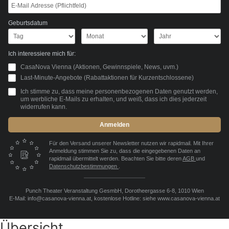
Geburtsdatum
Ich interessiere mich für:
CasaNova Vienna (Aktionen, Gewinnspiele, News, uvm.)
Last-Minute-Angebote (Rabattaktionen für Kurzentschlossene)
Ich stimme zu, dass meine personenbezogenen Daten genutzt werden,
um werbliche E-Mails zu erhalten, und weiß, dass ich dies jederzeit
widerrufen kann.
Anmelden
Für den Versand unserer Newsletter nutzen wir rapidmail. Mit Ihrer
Anmeldung stimmen Sie zu, dass die eingegebenen Daten an
rapidmail übermittelt werden. Beachten Sie bitte deren
AGB
und
Datenschutzbestimmungen
.
Punch Theater Veranstaltung GesmbH, Dorotheergasse 6-8, 1010 Wien
E-Mail: info@casanova-vienna.at, kostenlose Hotline: siehe www.casanova-vienna.at
Übersicht