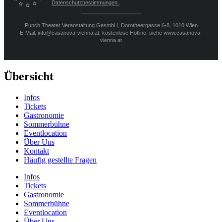
Datenschutzbestimmungen
.
Punch Theater Veranstaltung GesmbH, Dorotheergasse 6-8, 1010 Wien
E-Mail: info@casanova-vienna.at, kostenlose Hotline: siehe www.casanova-
vienna.at
Übersicht
Infos
Tickets
Gastronomie
Sommerbühne
Eventlocation
Über Uns
Kontakt
Häufig gestellte Fragen
Infos
Tickets
Gastronomie
Sommerbühne
Eventlocation
Über Uns