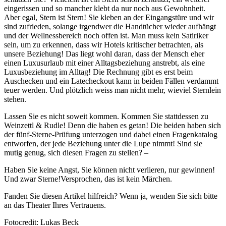
eingerissen und so mancher klebt da nur noch aus Gewohnheit.
Aber egal, Stern ist Stern! Sie kleben an der Eingangstüre und wir
sind zufrieden, solange irgendwer die Handtücher wieder aufhängt
und der Wellnessbereich noch offen ist. Man muss kein Satiriker
sein, um zu erkennen, dass wir Hotels kritischer betrachten, als
unsere Beziehung! Das liegt wohl daran, dass der Mensch eher
einen Luxusurlaub mit einer Alltagsbeziehung anstrebt, als eine
Luxusbeziehung im Alltag! Die Rechnung gibt es erst beim
Auschecken und ein Latecheckout kann in beiden Fällen verdammt
teuer werden. Und plötzlich weiss man nicht mehr, wieviel Sternlein
stehen.
Lassen Sie es nicht soweit kommen. Kommen Sie stattdessen zu
Weinzettl & Rudle! Denn die haben es getan! Die beiden haben sich
der fünf-Sterne-Prüfung unterzogen und dabei einen Fragenkatalog
entworfen, der jede Beziehung unter die Lupe nimmt! Sind sie
mutig genug, sich diesen Fragen zu stellen? –
Haben Sie keine Angst, Sie können nicht verlieren, nur gewinnen!
Und zwar Sterne!Versprochen, das ist kein Märchen.
Fanden Sie diesen Artikel hilfreich? Wenn ja, wenden Sie sich bitte
an das Theater Ihres Vertrauens.
Fotocredit: Lukas Beck