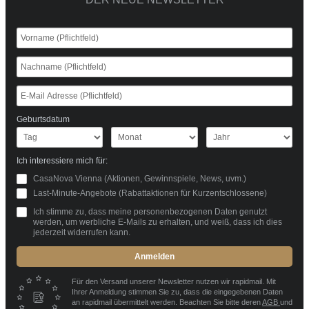
Geburtsdatum
Ich interessiere mich für:
CasaNova Vienna (Aktionen, Gewinnspiele, News, uvm.)
Last-Minute-Angebote (Rabattaktionen für Kurzentschlossene)
Ich stimme zu, dass meine personenbezogenen Daten genutzt
werden, um werbliche E-Mails zu erhalten, und weiß, dass ich dies
jederzeit widerrufen kann.
Anmelden
Für den Versand unserer Newsletter nutzen wir rapidmail. Mit
Ihrer Anmeldung stimmen Sie zu, dass die eingegebenen Daten
an rapidmail übermittelt werden. Beachten Sie bitte deren
AGB
und