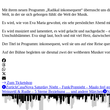
Mit ihrem neuen Programm „Radikal inkonsequent“ überrascht uns die K
Welt, in der sie sich geborgen fühlt: die Welt der Musik.
Es wird, wie von Eva Maria gewohnt, ein sehr persönlicher Abend m
Es wird musiziert und lamentiert, es wird gelacht und nachgedacht
Unschuldslämmer. Eva singt laut, hoch und mit viel Herz, dazwischen
Der Titel ist Programm: inkonsequent, weil sie uns auf eine Reise qu
Auf der Bühne begleiten sie diesmal zwei der weltbesten Musiker vo
Zum Ticketshop
Zurück
CasaNova Saturday Night – Funk/Popnight – Maalo feel g
Weinzettl & Rudle – 5 Sterne Beziehung … und andere Märchen
N