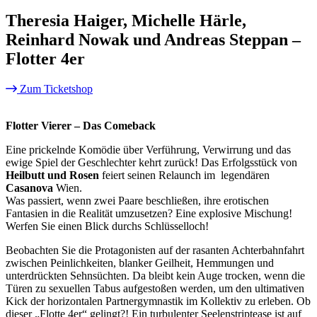
Theresia Haiger, Michelle Härle,
Reinhard Nowak und Andreas Steppan –
Flotter 4er
Zum Ticketshop
Flotter Vierer – Das Comeback
Eine prickelnde Komödie über Verführung, Verwirrung und das
ewige Spiel der Geschlechter kehrt zurück! Das Erfolgsstück von
Heilbutt und Rosen
feiert seinen Relaunch im legendären
Casanova
Wien.
Was passiert, wenn zwei Paare beschließen, ihre erotischen
Fantasien in die Realität umzusetzen? Eine explosive Mischung!
Werfen Sie einen Blick durchs Schlüsselloch!
Beobachten Sie die Protagonisten auf der rasanten Achterbahnfahrt
zwischen Peinlichkeiten, blanker Geilheit, Hemmungen und
unterdrückten Sehnsüchten. Da bleibt kein Auge trocken, wenn die
Türen zu sexuellen Tabus aufgestoßen werden, um den ultimativen
Kick der horizontalen Partnergymnastik im Kollektiv zu erleben. Ob
dieser „Flotte 4er“ gelingt?! Ein turbulenter Seelenstriptease ist auf