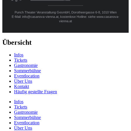
Punch Theater Veranstaltung GesmbH, Dorotheergasse 6-8, 1010 Wien
E-Mail: info@casanova-vienna.at, kostenlose Hotline: siehe www.casanova-
vienna.at
Übersicht
Infos
Tickets
Gastronomie
Sommerbühne
Eventlocation
Über Uns
Kontakt
Häufig gestellte Fragen
Infos
Tickets
Gastronomie
Sommerbühne
Eventlocation
Über Uns