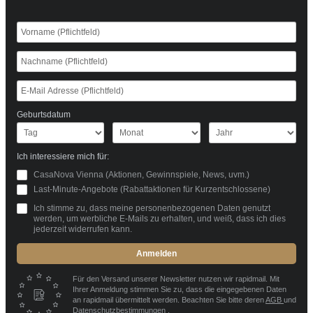
Geburtsdatum
Ich interessiere mich für:
CasaNova Vienna (Aktionen, Gewinnspiele, News, uvm.)
Last-Minute-Angebote (Rabattaktionen für Kurzentschlossene)
Ich stimme zu, dass meine personenbezogenen Daten genutzt
werden, um werbliche E-Mails zu erhalten, und weiß, dass ich dies
jederzeit widerrufen kann.
Anmelden
Für den Versand unserer Newsletter nutzen wir rapidmail. Mit
Ihrer Anmeldung stimmen Sie zu, dass die eingegebenen Daten
an rapidmail übermittelt werden. Beachten Sie bitte deren
AGB
und
Datenschutzbestimmungen
.