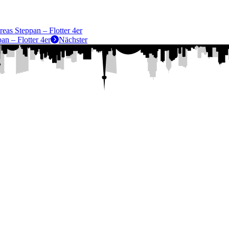
eas Steppan – Flotter 4er
n – Flotter 4er
Nächster