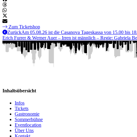
Zum Ticketshop
Zurück
Am 05.08.26 ist die Casanova Tageskassa von 15.00 bis 18
Erich Furrer & Werner Auer – Irren ist männlich – Regie: Gabriela B
Inhaltsübersicht
Infos
Tickets
Gastronomie
Sommerbühne
Eventlocation
Über Uns
Kontakt