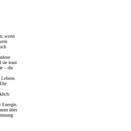
en, wenn
kern
auch
hnlose
sie traut
te – die
s Lebens
 Ehe
klich:
r Energie,
ramm über
timmung