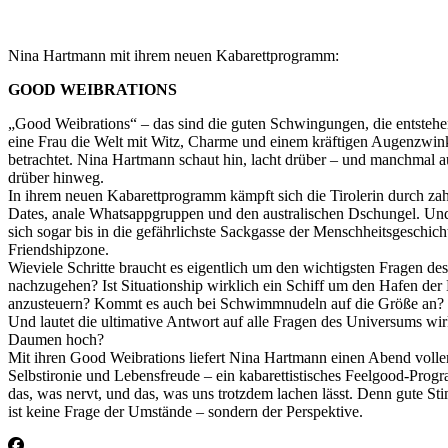
Nina Hartmann mit ihrem neuen Kabarettprogramm:
GOOD WEIBRATIONS
„Good Weibrations“ – das sind die guten Schwingungen, die entsteh
eine Frau die Welt mit Witz, Charme und einem kräftigen Augenzwin
betrachtet. Nina Hartmann schaut hin, lacht drüber – und manchmal 
drüber hinweg.
In ihrem neuen Kabarettprogramm kämpft sich die Tirolerin durch za
Dates, anale Whatsappgruppen und den australischen Dschungel. Und 
sich sogar bis in die gefährlichste Sackgasse der Menschheitsgeschich
Friendshipzone.
Wieviele Schritte braucht es eigentlich um den wichtigsten Fragen de
nachzugehen? Ist Situationship wirklich ein Schiff um den Hafen der
anzusteuern? Kommt es auch bei Schwimmnudeln auf die Größe an?
Und lautet die ultimative Antwort auf alle Fragen des Universums wir
Daumen hoch?
Mit ihren Good Weibrations liefert Nina Hartmann einen Abend volle
Selbstironie und Lebensfreude – ein kabarettistisches Feelgood-Prog
das, was nervt, und das, was uns trotzdem lachen lässt. Denn gute S
ist keine Frage der Umstände – sondern der Perspektive.