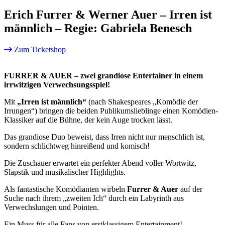
Erich Furrer & Werner Auer – Irren ist
männlich – Regie: Gabriela Benesch
Zum Ticketshop
FURRER & AUER – zwei grandiose Entertainer
in einem
irrwitzigen Verwechsungsspiel!
Mit
„Irren ist männlich“
(nach Shakespeares „Komödie der
Irrungen“) bringen die beiden Publikumslieblinge einen Komödien-
Klassiker auf die Bühne, der kein Auge trocken lässt.
Das grandiose Duo beweist, dass Irren nicht nur menschlich ist,
sondern schlichtweg hinreißend und komisch!
Die Zuschauer erwartet ein perfekter Abend voller Wortwitz,
Slapstik und musikalischer Highlights.
Als fantastische Komödianten wirbeln
Furrer & Auer
auf der
Suche nach ihrem „zweiten Ich“ durch ein Labyrinth aus
Verwechslungen und Pointen.
Ein Muss für alle Fans von erstklassigem Entertainment!