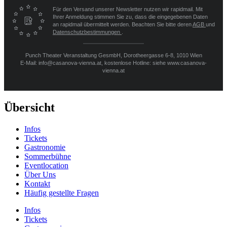
Für den Versand unserer Newsletter nutzen wir rapidmail. Mit
Ihrer Anmeldung stimmen Sie zu, dass die eingegebenen Daten
an rapidmail übermittelt werden. Beachten Sie bitte deren
AGB
und
Datenschutzbestimmungen
.
Punch Theater Veranstaltung GesmbH, Dorotheergasse 6-8, 1010 Wien
E-Mail: info@casanova-vienna.at, kostenlose Hotline: siehe www.casanova-
vienna.at
Übersicht
Infos
Tickets
Gastronomie
Sommerbühne
Eventlocation
Über Uns
Kontakt
Häufig gestellte Fragen
Infos
Tickets