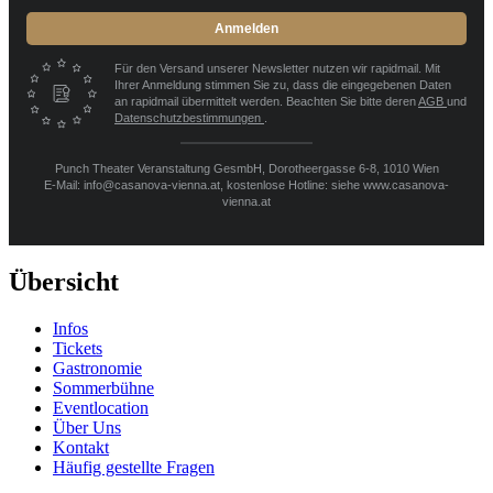
Anmelden
Für den Versand unserer Newsletter nutzen wir rapidmail. Mit
Ihrer Anmeldung stimmen Sie zu, dass die eingegebenen Daten
an rapidmail übermittelt werden. Beachten Sie bitte deren
AGB
und
Datenschutzbestimmungen
.
Punch Theater Veranstaltung GesmbH, Dorotheergasse 6-8, 1010 Wien
E-Mail: info@casanova-vienna.at, kostenlose Hotline: siehe www.casanova-
vienna.at
Übersicht
Infos
Tickets
Gastronomie
Sommerbühne
Eventlocation
Über Uns
Kontakt
Häufig gestellte Fragen