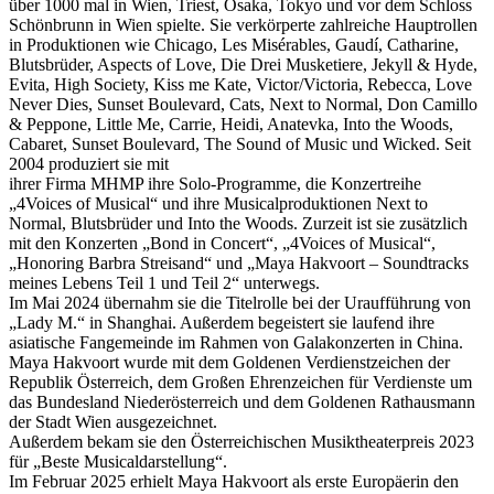
über 1000 mal in Wien, Triest, Osaka, Tokyo und vor dem Schloss
Schönbrunn in Wien spielte. Sie verkörperte zahlreiche Hauptrollen
in Produktionen wie Chicago, Les Misérables, Gaudí, Catharine,
Blutsbrüder, Aspects of Love, Die Drei Musketiere, Jekyll & Hyde,
Evita, High Society, Kiss me Kate, Victor/Victoria, Rebecca, Love
Never Dies, Sunset Boulevard, Cats, Next to Normal, Don Camillo
& Peppone, Little Me, Carrie, Heidi, Anatevka, Into the Woods,
Cabaret, Sunset Boulevard, The Sound of Music und Wicked. Seit
2004 produziert sie mit
ihrer Firma MHMP ihre Solo-Programme, die Konzertreihe
„4Voices of Musical“ und ihre Musicalproduktionen Next to
Normal, Blutsbrüder und Into the Woods. Zurzeit ist sie zusätzlich
mit den Konzerten „Bond in Concert“, „4Voices of Musical“,
„Honoring Barbra Streisand“ und „Maya Hakvoort – Soundtracks
meines Lebens Teil 1 und Teil 2“ unterwegs.
Im Mai 2024 übernahm sie die Titelrolle bei der Uraufführung von
„Lady M.“ in Shanghai. Außerdem begeistert sie laufend ihre
asiatische Fangemeinde im Rahmen von Galakonzerten in China.
Maya Hakvoort wurde mit dem Goldenen Verdienstzeichen der
Republik Österreich, dem Großen Ehrenzeichen für Verdienste um
das Bundesland Niederösterreich und dem Goldenen Rathausmann
der Stadt Wien ausgezeichnet.
Außerdem bekam sie den Österreichischen Musiktheaterpreis 2023
für „Beste Musicaldarstellung“.
Im Februar 2025 erhielt Maya Hakvoort als erste Europäerin den