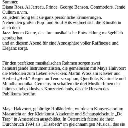
Summer,
Diana Ross, Al Jarreau, Prince, George Benson, Commodors, Jamie
Cullum u.v.m.
Zu jedem Song teilt sie ganz persönliche Erinnerungen.
Neben den großen Pop- und Soul-Hits widmet sich die Künstlerin
auch dem
Jazz. Jenem Genre, das ihre musikalische Entwicklung maßgeblich
geprägt hat
und an diesem Abend für eine Atmosphäre voller Raffinesse und
Eleganz sorgt.
Für den perfekten musikalischen Rahmen sorgen zwei
herausragende Instrumentalisten, die gemeinsam mit Maya Hakvoort
die Melodien zum Leben erwecken: Martin Wöss am Klavier und
Herbert „Herb“ Berger an Tenorsaxophon, Querflöte, Klarinette und
Mundharmonika. Gemeinsam schaffen die drei MusikerInnen ein
intimes und exklusives Konzerterlebnis, das die Herzen des
Publikums berührt.
Maya Hakvoort, gebürtige Holländerin, wurde am Konservatorium
Maastricht an der Kleinkunst Akademie und Schauspielschule „De
Trap“ in Amsterdam ausgebildet. In Österreich feierte sie ihren
Durchbruch 1994 als „Elisabeth“ im gleichnamigen Musical, das sie