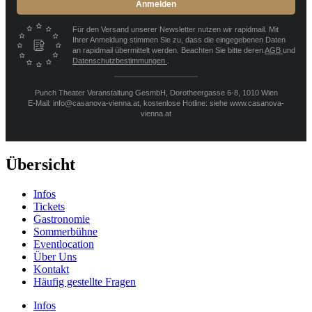
Anmelden
Für den Versand unserer Newsletter nutzen wir rapidmail. Mit
Ihrer Anmeldung stimmen Sie zu, dass die eingegebenen Daten
an rapidmail übermittelt werden. Beachten Sie bitte deren
AGB
und
Datenschutzbestimmungen
.
Punch Theater Veranstaltung GesmbH, Dorotheergasse 6-8, 1010 Wien
E-Mail: info@casanova-vienna.at, kostenlose Hotline: siehe www.casanova-
vienna.at
Übersicht
Infos
Tickets
Gastronomie
Sommerbühne
Eventlocation
Über Uns
Kontakt
Häufig gestellte Fragen
Infos