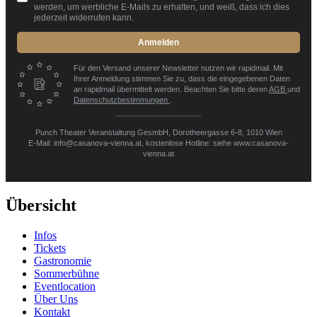
werden, um werbliche E-Mails zu erhalten, und weiß, dass ich dies
jederzeit widerrufen kann.
Anmelden
Für den Versand unserer Newsletter nutzen wir rapidmail. Mit
Ihrer Anmeldung stimmen Sie zu, dass die eingegebenen Daten
an rapidmail übermittelt werden. Beachten Sie bitte deren
AGB
und
Datenschutzbestimmungen
.
Punch Theater Veranstaltung GesmbH, Dorotheergasse 6-8, 1010 Wien
E-Mail: info@casanova-vienna.at, kostenlose Hotline: siehe www.casanova-
vienna.at
Übersicht
Infos
Tickets
Gastronomie
Sommerbühne
Eventlocation
Über Uns
Kontakt