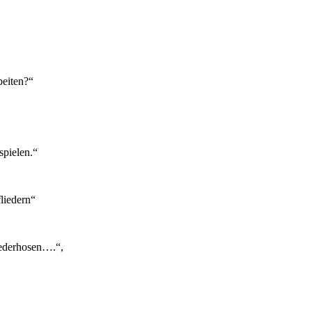
beiten?“
spielen.“
liedern“
Lederhosen….“,