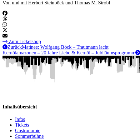
Von und mit Herbert Steinböck und Thomas M. Strobl
Zum Ticketshop
Zurück
Matinee: Wolfgang Böck – Trautmann lacht
Kernölamazonen – 20 Jahre Liebe & Kernöl – Jubiläumsprogramm
Inhaltsübersicht
Infos
Tickets
Gastronomie
Sommerbühne