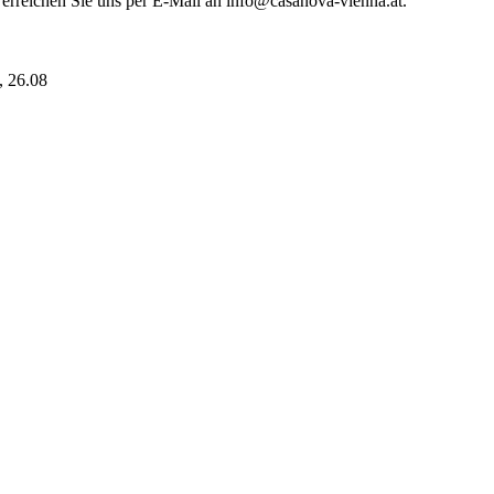
 erreichen Sie uns per E-Mail an info@casanova-vienna.at.
i, 26.08