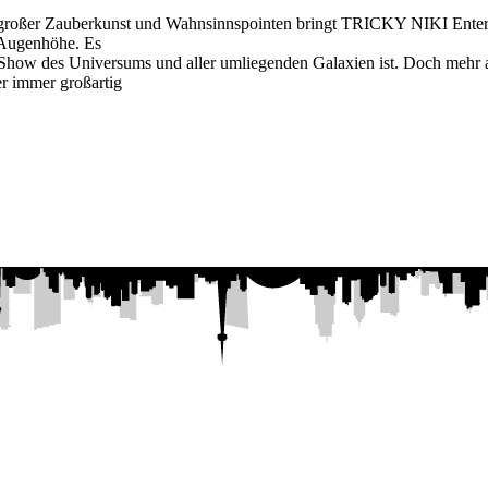
 großer Zauberkunst und Wahnsinnspointen bringt TRICKY NIKI Entert
f Augenhöhe. Es
w des Universums und aller umliegenden Galaxien ist. Doch mehr a
r immer großartig