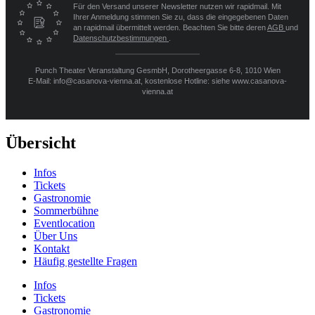
Für den Versand unserer Newsletter nutzen wir rapidmail. Mit
Ihrer Anmeldung stimmen Sie zu, dass die eingegebenen Daten
an rapidmail übermittelt werden. Beachten Sie bitte deren
AGB
und
Datenschutzbestimmungen
.
Punch Theater Veranstaltung GesmbH, Dorotheergasse 6-8, 1010 Wien
E-Mail: info@casanova-vienna.at, kostenlose Hotline: siehe www.casanova-
vienna.at
Übersicht
Infos
Tickets
Gastronomie
Sommerbühne
Eventlocation
Über Uns
Kontakt
Häufig gestellte Fragen
Infos
Tickets
Gastronomie