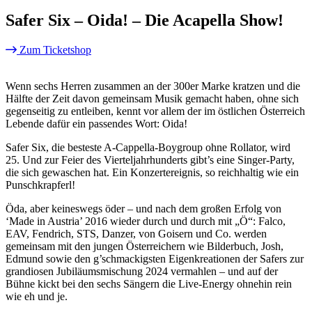
Safer Six – Oida! – Die Acapella Show!
Zum Ticketshop
Wenn sechs Herren zusammen an der 300er Marke kratzen und die
Hälfte der Zeit davon gemeinsam Musik gemacht haben, ohne sich
gegenseitig zu entleiben, kennt vor allem der im östlichen Österreich
Lebende dafür ein passendes Wort: Oida!
Safer Six, die besteste A-Cappella-Boygroup ohne Rollator, wird
25. Und zur Feier des Vierteljahrhunderts gibt’s eine Singer-Party,
die sich gewaschen hat. Ein Konzertereignis, so reichhaltig wie ein
Punschkrapferl!
Öda, aber keineswegs öder – und nach dem großen Erfolg von
‘Made in Austria’ 2016 wieder durch und durch mit „Ö“: Falco,
EAV, Fendrich, STS, Danzer, von Goisern und Co. werden
gemeinsam mit den jungen Österreichern wie Bilderbuch, Josh,
Edmund sowie den g’schmackigsten Eigenkreationen der Safers zur
grandiosen Jubiläumsmischung 2024 vermahlen – und auf der
Bühne kickt bei den sechs Sängern die Live-Energy ohnehin rein
wie eh und je.