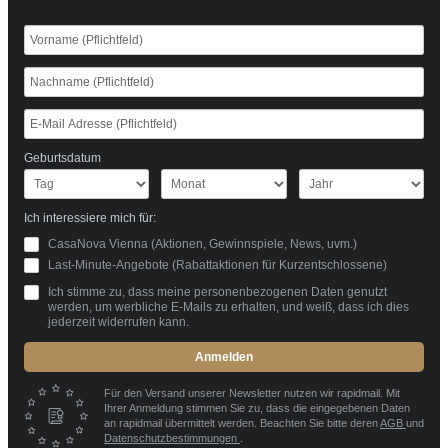
Geburtsdatum
Ich interessiere mich für:
CasaNova Vienna (Aktionen, Gewinnspiele, News, uvm.)
Last-Minute-Angebote (Rabattaktionen für Kurzentschlossene)
Ich stimme zu, dass meine personenbezogenen Daten genutzt
werden, um werbliche E-Mails zu erhalten, und weiß, dass ich dies
jederzeit widerrufen kann.
Anmelden
Für den Versand unserer Newsletter nutzen wir rapidmail. Mit
Ihrer Anmeldung stimmen Sie zu, dass die eingegebenen Daten
an rapidmail übermittelt werden. Beachten Sie bitte deren
AGB
und
Datenschutzbestimmungen
.