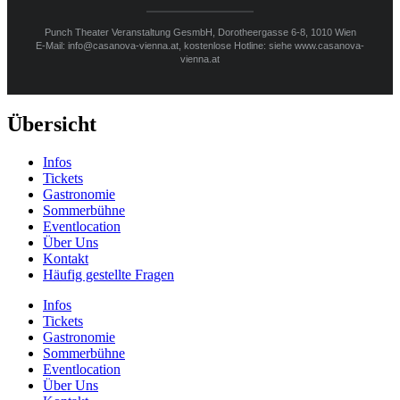
Punch Theater Veranstaltung GesmbH, Dorotheergasse 6-8, 1010 Wien
E-Mail: info@casanova-vienna.at, kostenlose Hotline: siehe www.casanova-
vienna.at
Übersicht
Infos
Tickets
Gastronomie
Sommerbühne
Eventlocation
Über Uns
Kontakt
Häufig gestellte Fragen
Infos
Tickets
Gastronomie
Sommerbühne
Eventlocation
Über Uns