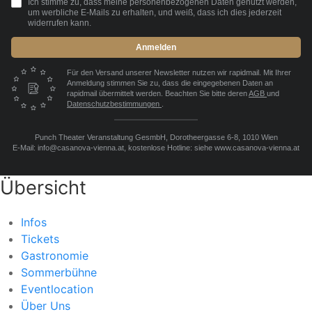
Ich stimme zu, dass meine personenbezogenen Daten genutzt werden,
um werbliche E-Mails zu erhalten, und weiß, dass ich dies jederzeit
widerrufen kann.
Anmelden
Für den Versand unserer Newsletter nutzen wir rapidmail. Mit Ihrer
Anmeldung stimmen Sie zu, dass die eingegebenen Daten an
rapidmail übermittelt werden. Beachten Sie bitte deren
AGB
und
Datenschutzbestimmungen
.
Punch Theater Veranstaltung GesmbH, Dorotheergasse 6-8, 1010 Wien
E-Mail: info@casanova-vienna.at, kostenlose Hotline: siehe www.casanova-vienna.at
Übersicht
Infos
Tickets
Gastronomie
Sommerbühne
Eventlocation
Über Uns