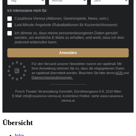
Ich interessiere mich für:
CasaNova Vienna (Aktionen, Gewinnspiele, News, uvm.)
Last-Minute-Angebote (Rabattaktionen für Kurzentschlossene)
Ich stimme zu, dass meine personenbezogenen Daten genutzt
werden, um werbliche E-Mails zu erhalten, und weiß, dass ich dies
jederzeit widerrufen kann.
Anmelden
Für den Versand unserer Newsletter nutzen wir rapidmail. Mit
Ihrer Anmeldung stimmen Sie zu, dass die eingegebenen Daten
an rapidmail übermittelt werden. Beachten Sie bitte deren
AGB
und
Datenschutzbestimmungen
.
Punch Theater Veranstaltung GesmbH, Dorotheergasse 6-8, 1010 Wien
E-Mail: info@casanova-vienna.at, kostenlose Hotline: siehe www.casanova-
vienna.at
Übersicht
Infos