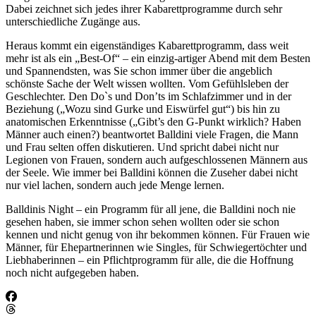
Dabei zeichnet sich jedes ihrer Kabarettprogramme durch sehr
unterschiedliche Zugänge aus.
Heraus kommt ein eigenständiges Kabarettprogramm, dass weit
mehr ist als ein „Best-Of“ – ein einzig-artiger Abend mit dem Besten
und Spannendsten, was Sie schon immer über die angeblich
schönste Sache der Welt wissen wollten. Vom Gefühlsleben der
Geschlechter. Den Do`s und Don’ts im Schlafzimmer und in der
Beziehung („Wozu sind Gurke und Eiswürfel gut“) bis hin zu
anatomischen Erkenntnisse („Gibt’s den G-Punkt wirklich? Haben
Männer auch einen?) beantwortet Balldini viele Fragen, die Mann
und Frau selten offen diskutieren. Und spricht dabei nicht nur
Legionen von Frauen, sondern auch aufgeschlossenen Männern aus
der Seele. Wie immer bei Balldini können die Zuseher dabei nicht
nur viel lachen, sondern auch jede Menge lernen.
Balldinis Night – ein Programm für all jene, die Balldini noch nie
gesehen haben, sie immer schon sehen wollten oder sie schon
kennen und nicht genug von ihr bekommen können. Für Frauen wie
Männer, für Ehepartnerinnen wie Singles, für Schwiegertöchter und
Liebhaberinnen – ein Pflichtprogramm für alle, die die Hoffnung
noch nicht aufgegeben haben.