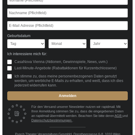
Geburtsdatum
Ich interessiere mich für:
CasaNova Vienna (Aktionen, Gewinnspiele, News, uvm.)
Last-Minute-Angebote (Rabattaktionen für Kurzentschlossene)
Ich stimme zu, dass meine personenbezogenen Daten genutzt
werden, um werbliche E-Mails zu erhalten, und weiß, dass ich dies
jederzeit widerrufen kann.
Anmelden
Für den Versand unserer Newsletter nutzen wir rapidmail. Mit
Ihrer Anmeldung stimmen Sie zu, dass die eingegebenen Daten
an rapidmail übermittelt werden. Beachten Sie bitte deren
AGB
und
Datenschutzbestimmungen
.
Punch Theater Veranstaltung GesmbH, Dorotheergasse 6-8, 1010 Wien