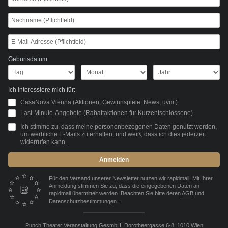
Geburtsdatum
Ich interessiere mich für:
CasaNova Vienna (Aktionen, Gewinnspiele, News, uvm.)
Last-Minute-Angebote (Rabattaktionen für Kurzentschlossene)
Ich stimme zu, dass meine personenbezogenen Daten genutzt werden,
um werbliche E-Mails zu erhalten, und weiß, dass ich dies jederzeit
widerrufen kann.
Anmelden
Für den Versand unserer Newsletter nutzen wir rapidmail. Mit Ihrer
Anmeldung stimmen Sie zu, dass die eingegebenen Daten an
rapidmail übermittelt werden. Beachten Sie bitte deren
AGB
und
Datenschutzbestimmungen
.
Punch Theater Veranstaltung GesmbH, Dorotheergasse 6-8, 1010 Wien