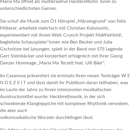
Maria Ma öffnet als multikreative Hackbrettistin Türen zu
unterschiedlichsten Genres.
Sie schuf die Musik zum Ö1 Hörspiel „Märzengrund“ von Felix
Mitterer, arbeitete mehrfach mit Christian Kolonovits,
experimentiert mit ihrem Welt-Crunch Projekt MaWieHold!,
begleitete Schauspieler*innen wie Ben Becker und Julia
Gschnitzer bei Lesungen, spielt in der Band von STS Legende
Gert Steinbäcker und konzertiert erfolgreich mit ihrer Georg
Danzer Hommage „Maria Ma Terzett feat. Ulli Bäer“.
Im Casanova präsentiert sie erstmals ihren neuen Tonträger W E
N D E Z E I T und lässt damit ihr Publikum daran teilhaben, was
im Laufe der Jahre zu ihrem intensivsten musikalischen
Ausdrucksmittel wurde: Hackbrettmusik, in der sich
schwebende Klangteppiche mit komplexer Rhythmik verweben,
die aber auch
volksmusikalische Wurzeln durchklingen lässt.