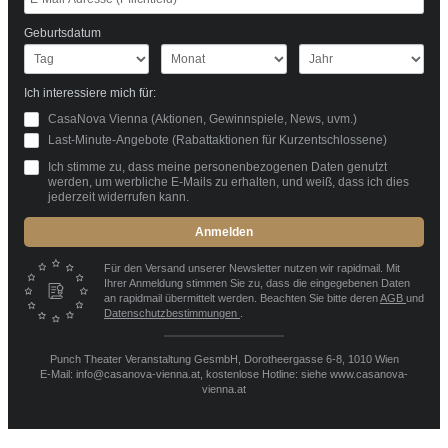
Geburtsdatum
Ich interessiere mich für:
CasaNova Vienna (Aktionen, Gewinnspiele, News, uvm.)
Last-Minute-Angebote (Rabattaktionen für Kurzentschlossene)
Ich stimme zu, dass meine personenbezogenen Daten genutzt
werden, um werbliche E-Mails zu erhalten, und weiß, dass ich dies
jederzeit widerrufen kann.
Anmelden
Für den Versand unserer Newsletter nutzen wir rapidmail. Mit
Ihrer Anmeldung stimmen Sie zu, dass die eingegebenen Daten
an rapidmail übermittelt werden. Beachten Sie bitte deren
AGB
und
Datenschutzbestimmungen
.
Punch Theater Veranstaltung GesmbH, Dorotheergasse 6-8, 1010 Wien
E-Mail: info@casanova-vienna.at, kostenlose Hotline: siehe www.casanova-
vienna.at