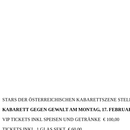
STARS DER ÖSTERREICHISCHEN KABARETTSZENE STELL
KABARETT GEGEN GEWALT AM MONTAG, 17. FEBRUAR 2
VIP TICKETS INKL SPEISEN UND GETRÄNKE € 100,00
TICKETS INKL. 1 GLAS SEKT € 60,00