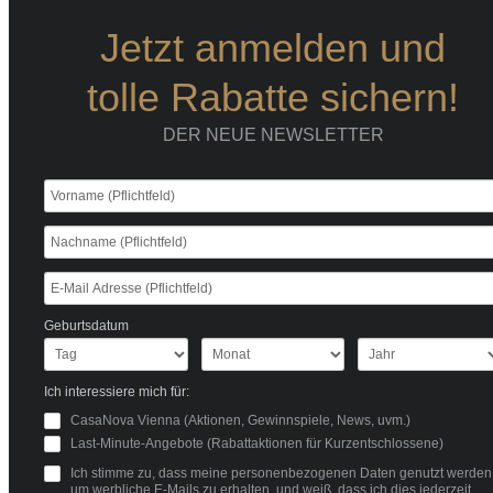
Jetzt anmelden und
tolle Rabatte sichern!
DER NEUE NEWSLETTER
Geburtsdatum
Ich interessiere mich für:
CasaNova Vienna (Aktionen, Gewinnspiele, News, uvm.)
Last-Minute-Angebote (Rabattaktionen für Kurzentschlossene)
Ich stimme zu, dass meine personenbezogenen Daten genutzt werden
um werbliche E-Mails zu erhalten, und weiß, dass ich dies jederzeit