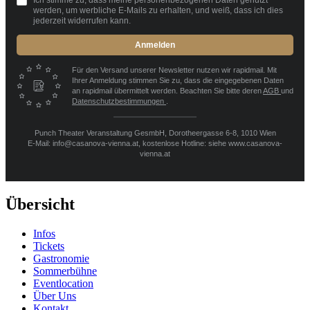
werden, um werbliche E-Mails zu erhalten, und weiß, dass ich dies
jederzeit widerrufen kann.
Anmelden
Für den Versand unserer Newsletter nutzen wir rapidmail. Mit
Ihrer Anmeldung stimmen Sie zu, dass die eingegebenen Daten
an rapidmail übermittelt werden. Beachten Sie bitte deren
AGB
und
Datenschutzbestimmungen
.
Punch Theater Veranstaltung GesmbH, Dorotheergasse 6-8, 1010 Wien
E-Mail: info@casanova-vienna.at, kostenlose Hotline: siehe www.casanova-
vienna.at
Übersicht
Infos
Tickets
Gastronomie
Sommerbühne
Eventlocation
Über Uns
Kontakt