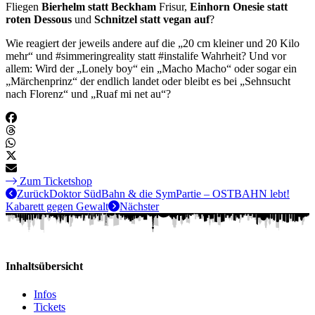
Fliegen
Bierhelm statt Beckham
Frisur,
Einhorn Onesie statt
roten Dessous
und
Schnitzel statt vegan auf
?
Wie reagiert der jeweils andere auf die „20 cm kleiner und 20 Kilo
mehr“ und #simmeringreality statt #instalife Wahrheit? Und vor
allem: Wird der „Lonely boy“ ein „Macho Macho“ oder sogar ein
„Märchenprinz“ der endlich landet oder bleibt es bei „Sehnsucht
nach Florenz“ und „Ruaf mi net au“?
Zum Ticketshop
Zurück
Doktor SüdBahn & die SymPartie – OSTBAHN lebt!
Kabarett gegen Gewalt
Nächster
Inhaltsübersicht
Infos
Tickets