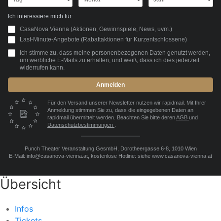
Ich interessiere mich für:
CasaNova Vienna (Aktionen, Gewinnspiele, News, uvm.)
Last-Minute-Angebote (Rabattaktionen für Kurzentschlossene)
Ich stimme zu, dass meine personenbezogenen Daten genutzt werden,
um werbliche E-Mails zu erhalten, und weiß, dass ich dies jederzeit
widerrufen kann.
Anmelden
Für den Versand unserer Newsletter nutzen wir rapidmail. Mit Ihrer
Anmeldung stimmen Sie zu, dass die eingegebenen Daten an
rapidmail übermittelt werden. Beachten Sie bitte deren
AGB
und
Datenschutzbestimmungen
.
Punch Theater Veranstaltung GesmbH, Dorotheergasse 6-8, 1010 Wien
E-Mail: info@casanova-vienna.at, kostenlose Hotline: siehe www.casanova-vienna.at
Übersicht
Infos
Tickets