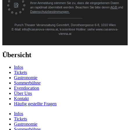
Ihrer Anmeldung stimmen Sie zu, dass die eingegebenen Daten
an rapidmail übermittelt werden. Beachten Sie bitte deren
AGB
und
Datenschutzbestimmungen
.
Punch Theater Veranstaltung GesmbH, Dorotheergasse 6-8, 1010 Wien
E-Mail: info@casanova-vienna.at, kostenlose Hotline: siehe www.casanova-
vienna.at
Übersicht
Infos
Tickets
Gastronomie
Sommerbühne
Eventlocation
Über Uns
Kontakt
Häufig gestellte Fragen
Infos
Tickets
Gastronomie
Sommerbühne