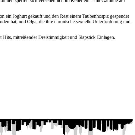
dinnen sperren sich versehentlich im Keller ein – mit Garantie auf
davon ein Joghurt gekauft und den Rest einem Taubenhospiz gespendet
unden hat, und Olga, die ihre chronische sexuelle Unterforderung und
t-Hits, mitreißender Dreistimmigkeit und Slapstick-Einlagen.