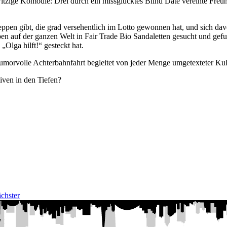
 witzige Komödie: Drei durch ein missglücktes Blind Date vereinte Freun
treppen gibt, die grad versehentlich im Lotto gewonnen hat, und sich 
eben auf der ganzen Welt in Fair Trade Bio Sandaletten gesucht und gef
Olga hilft!“ gesteckt hat.
humorvolle Achterbahnfahrt begleitet von jeder Menge umgetexteter Kul
Diven in den Tiefen?
chster