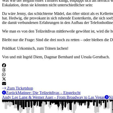
Was wie der Beginn eines Thrillers klingt, entpuppt sich als herrlich
Eskalation, denn sie könnten nicht unterschiedlicher sein:
Da wäre Jenny, das schüchterne Mädel, das öfter stürzt als es Keller
hat. Hedwig, die provokant in sich ruhende Esoterikerin, die sich so
die damit verbundenen Erfahrungen in den Aufbau der Telefonhotline „
Wie man es von den Teilzeitdivas mittlerweile gewöhnt ist, wird die 
Bleibt nur die Frage: Sind die drei noch zu retten – oder bleiben die 
Prädikat: Urkomisch, zum Tränen lachen!
Von und mit Ingrid Diem, Dagmar Bernhard und Ursula Gerstbach.
Zum Ticketshop
Zurück
Matinee: Die Teilzeitdivas – Eingelocht
Andy Lee Lang & Werner Auer – From Broadway to Las Vegas
Nä