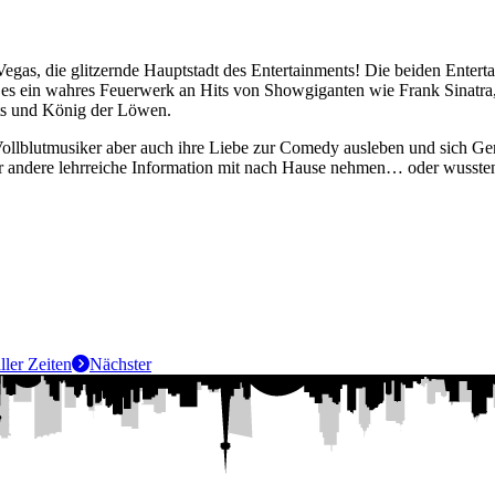
Vegas, die glitzernde Hauptstadt des Entertainments! Die beiden Ent
 es ein wahres Feuerwerk an Hits von Showgiganten wie Frank Sinatra
ats und König der Löwen.
llblutmusiker aber auch ihre Liebe zur Comedy ausleben und sich Ge
r andere lehrreiche Information mit nach Hause nehmen… oder wussten
ller Zeiten
Nächster