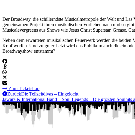
Der Broadway, die schillerndste Musicalmetropole der Welt und Las 
gemeinsamen Projekt ihren musikalischen Vorlieben nach und so gibt
Musicalevergreens aus Shows wie Jesus Christ Superstar, Grease, C
Neben dem erwarteten musikalischen Feuerwerk werden die beiden Vo
Kopf werfen. Und zu guter Letzt wird das Publikum auch die ein ode
Broadwayshow entstammt?
Zum Ticketshop
Zurück
Die Teilzeitdivas – Eingelocht
Jawara & International Band – Soul Legends – Die größten Soulhits a