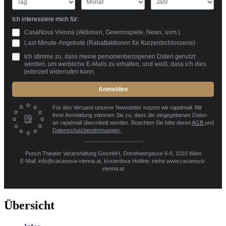
Ich interessiere mich für:
CasaNova Vienna (Aktionen, Gewinnspiele, News, uvm.)
Last-Minute-Angebote (Rabattaktionen für Kurzentschlossene)
Ich stimme zu, dass meine personenbezogenen Daten genutzt
werden, um werbliche E-Mails zu erhalten, und weiß, dass ich dies
jederzeit widerrufen kann.
Anmelden
Für den Versand unserer Newsletter nutzen wir rapidmail. Mit
Ihrer Anmeldung stimmen Sie zu, dass die eingegebenen Daten
an rapidmail übermittelt werden. Beachten Sie bitte deren
AGB
und
Datenschutzbestimmungen
.
Punch Theater Veranstaltung GesmbH, Dorotheergasse 6-8, 1010 Wien
E-Mail: info@casanova-vienna.at, kostenlose Hotline: siehe www.casanova-
vienna.at
Übersicht