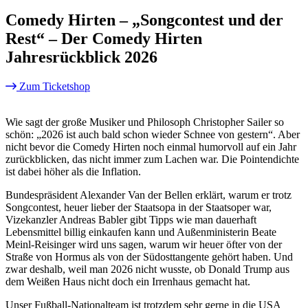
Comedy Hirten – „Songcontest und der
Rest“ – Der Comedy Hirten
Jahresrückblick 2026
Zum Ticketshop
Wie sagt der große Musiker und Philosoph Christopher Sailer so
schön: „2026 ist auch bald schon wieder Schnee von gestern“. Aber
nicht bevor die Comedy Hirten noch einmal humorvoll auf ein Jahr
zurückblicken, das nicht immer zum Lachen war. Die Pointendichte
ist dabei höher als die Inflation.
Bundespräsident Alexander Van der Bellen erklärt, warum er trotz
Songcontest, heuer lieber der Staatsopa in der Staatsoper war,
Vizekanzler Andreas Babler gibt Tipps wie man dauerhaft
Lebensmittel billig einkaufen kann und Außenministerin Beate
Meinl-Reisinger wird uns sagen, warum wir heuer öfter von der
Straße von Hormus als von der Südosttangente gehört haben. Und
zwar deshalb, weil man 2026 nicht wusste, ob Donald Trump aus
dem Weißen Haus nicht doch ein Irrenhaus gemacht hat.
Unser Fußball-Nationalteam ist trotzdem sehr gerne in die USA