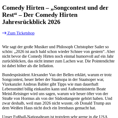
Comedy Hirten – „Songcontest und der
Rest“ – Der Comedy Hirten
Jahresrückblick 2026
Zum Ticketshop
Wie sagt der große Musiker und Philosoph Christopher Sailer so
schön: „2026 ist auch bald schon wieder Schnee von gestern“. Aber
nicht bevor die Comedy Hirten noch einmal humorvoll auf ein Jahr
zurückblicken, das nicht immer zum Lachen war. Die Pointendichte
ist dabei höher als die Inflation.
Bundespräsident Alexander Van der Bellen erklärt, warum er trotz
Songcontest, heuer lieber der Staatsopa in der Staatsoper war,
Vizekanzler Andreas Babler gibt Tipps wie man dauerhaft
Lebensmittel billig einkaufen kann und Außenministerin Beate
Meinl-Reisinger wird uns sagen, warum wir heuer öfter von der
Straße von Hormus als von der Südosttangente gehört haben. Und
zwar deshalb, weil man 2026 nicht wusste, ob Donald Trump aus
dem Weißen Haus nicht doch ein Irrenhaus gemacht hat.
Unser Fußball-Nationalteam ist trotzdem sehr gerne in die USA