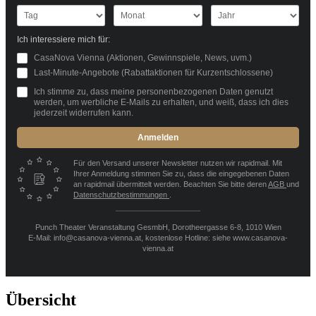
Ich interessiere mich für:
CasaNova Vienna (Aktionen, Gewinnspiele, News, uvm.)
Last-Minute-Angebote (Rabattaktionen für Kurzentschlossene)
Ich stimme zu, dass meine personenbezogenen Daten genutzt
werden, um werbliche E-Mails zu erhalten, und weiß, dass ich dies
jederzeit widerrufen kann.
Anmelden
Für den Versand unserer Newsletter nutzen wir rapidmail. Mit
Ihrer Anmeldung stimmen Sie zu, dass die eingegebenen Daten
an rapidmail übermittelt werden. Beachten Sie bitte deren
AGB
und
Datenschutzbestimmungen
.
Punch Theater Veranstaltung GesmbH, Dorotheergasse 6-8, 1010 Wien
E-Mail: info@casanova-vienna.at, kostenlose Hotline: siehe www.casanova-
vienna.at
Übersicht