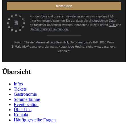
Anmelden
Für den Versand unserer Newsletter nutzen wir rapidmail. Mit
Ihrer Anmeldung stimmen Sie zu, dass die eingegebenen Daten
an rapidmail übermittelt werden. Beachten Sie bitte deren
AGB
und
Datenschutzbestimmungen
.
Punch Theater Veranstaltung GesmbH, Dorotheergasse 6-8, 1010 Wien
E-Mail: info@casanova-vienna.at, kostenlose Hotline: siehe www.casanova-
vienna.at
Übersicht
Infos
Tickets
Gastronomie
Sommerbühne
Eventlocation
Über Uns
Kontakt
Häufig gestellte Fragen