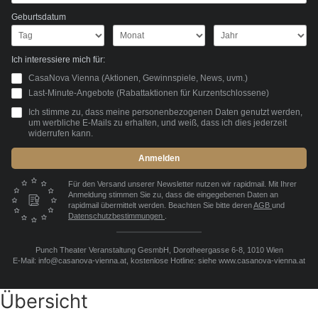
Geburtsdatum
Ich interessiere mich für:
CasaNova Vienna (Aktionen, Gewinnspiele, News, uvm.)
Last-Minute-Angebote (Rabattaktionen für Kurzentschlossene)
Ich stimme zu, dass meine personenbezogenen Daten genutzt werden,
um werbliche E-Mails zu erhalten, und weiß, dass ich dies jederzeit
widerrufen kann.
Anmelden
Für den Versand unserer Newsletter nutzen wir rapidmail. Mit Ihrer
Anmeldung stimmen Sie zu, dass die eingegebenen Daten an
rapidmail übermittelt werden. Beachten Sie bitte deren
AGB
und
Datenschutzbestimmungen
.
Punch Theater Veranstaltung GesmbH, Dorotheergasse 6-8, 1010 Wien
E-Mail: info@casanova-vienna.at, kostenlose Hotline: siehe www.casanova-vienna.at
Übersicht