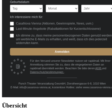
Geburtsdatum
Ich interessiere mich für:
CasaNova Vienna (Aktionen, Gewinnspiele, News, uvm.)
Last-Minute-Angebote (Rabattaktionen für Kurzentschlossene)
Ich stimme zu, dass meine personenbezogenen Daten genutzt werden
um werbliche E-Mails zu erhalten, und weiß, dass ich dies jederzeit
widerrufen kann.
Anmelden
Für den Versand unserer Newsletter nutzen wir rapidmail. Mit Ihrer
Anmeldung stimmen Sie zu, dass die eingegebenen Daten an
rapidmail übermittelt werden. Beachten Sie bitte deren
AGB
und
Datenschutzbestimmungen
.
Punch Theater Veranstaltung GesmbH, Dorotheergasse 6-8, 1010 Wien
E-Mail: info@casanova-vienna.at, kostenlose Hotline: siehe www.casanova-vienna.
Übersicht