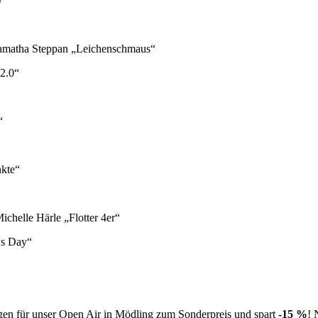
y“
Samatha Steppan „Leichenschmaus“
2.0“
“
nkte“
chelle Härle „Flotter 4er“
´s Day“
ngen für unser Open Air in Mödling zum Sonderpreis und spart
-15 %
! 