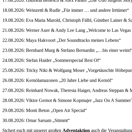
17.08.2026: Gabriela Benesch & Alex Parker „Die Udo Jürgens Stor
18.08.2026: Weinzettl & Rudle „Für immer … und andere Irrtümer“
19.08.2026: Eva Maria Marold, Christoph Fälbl, Günther Lainer & 
21.08.2026: Werner Auer & Andy Lee Lang „Welcome to Las Vegas 
22.08.2026: Maya Hakvoort „Der Soundtracks meines Lebens“
23.08.2026: Bernhard Murg & Stefano Bernardin „…bis einer weint!
24.08.2026: Stefan Haider „Sommerspecial Best Of“
25.08.2026: Tricky Niki & Wolfgang Moser „Vorgetäuschte Höhepu
26.08.2026: Kernölamazonen „20 Jahre Liebe und Kernöl“
27.08.2026: Reinhard Nowak, Theresia Haiger, Andreas Steppan & Mi
28.08.2026: Viktor Gernot & Simone Kopmajer „Jazz On A Summer
29.08.2026: Monti Beton „Open Air Special“
30.08.2026: Omar Sarsam „Stimmt“
Sichert euch mit unserer großen
Adventaktion
auch die Veranstaltu