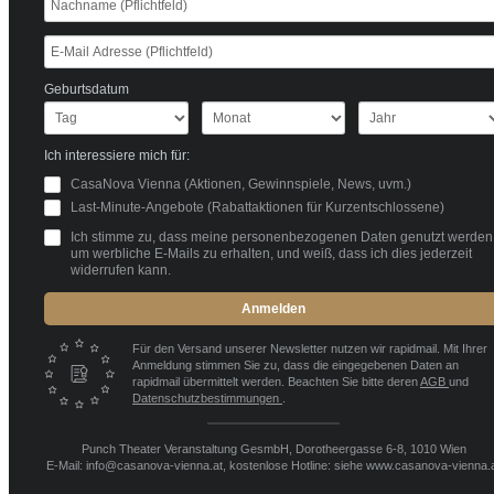
Geburtsdatum
Ich interessiere mich für:
CasaNova Vienna (Aktionen, Gewinnspiele, News, uvm.)
Last-Minute-Angebote (Rabattaktionen für Kurzentschlossene)
Ich stimme zu, dass meine personenbezogenen Daten genutzt werden
um werbliche E-Mails zu erhalten, und weiß, dass ich dies jederzeit
widerrufen kann.
Anmelden
Für den Versand unserer Newsletter nutzen wir rapidmail. Mit Ihrer
Anmeldung stimmen Sie zu, dass die eingegebenen Daten an
rapidmail übermittelt werden. Beachten Sie bitte deren
AGB
und
Datenschutzbestimmungen
.
Punch Theater Veranstaltung GesmbH, Dorotheergasse 6-8, 1010 Wien
E-Mail: info@casanova-vienna.at, kostenlose Hotline: siehe www.casanova-vienna.