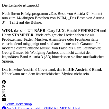
Die Legende ist zurück!
Nach ihrem Erfolgsprogramm „Das Beste von Austria 3“, kommt
nun zum 14-jährigen Bestehen von WIR4, „Das Beste von Austria
3“ – Teil 2 auf die Bühne.
WIR4
, das sind Ulli
BÄER
, Gary
LUX
, Harald
FENDRICH
und
Harry
STAMPFER
. Viele erfolgreiche Lieder haben sie als
Produzenten, Texter, Musiker, Arrangeure oder Frontmen ganz
entscheidend mitgeprägt und sind auch heute noch Garanten für
moderne österreichische Musik. Von Falco bis Gerd Steinbäcker,
Georg Danzer bis Wolfgang Ambros und nicht zuletzt der
legendären Band Austria 3 (A3) hinterlassen sie ihre musikalischen
Spuren.
Das ist keine Austria-3-Coverband, das ist
DIE Austria-3-Band
.
Näher kann man dem österreichischen Mythos nicht sein.
Zum Ticketshop
Zurück
Thomas Strobl – EINMAL MIT ALLES