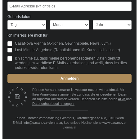
Geburtsdatum
Ich interessiere mich für:
CasaNova Vienna (Aktionen, Gewinnspiele, News, uvm.)
Last-Minute-Angebote (Rabattaktionen für Kurzentschlossene)
Ich stimme zu, dass meine personenbezogenen Daten genutzt
werden, um werbliche E-Mails zu erhalten, und weiß, dass ich dies
jederzeit widerrufen kann.
Anmelden
Für den Versand unserer Newsletter nutzen wir rapidmail. Mit
Ihrer Anmeldung stimmen Sie zu, dass die eingegebenen Daten
an rapidmail übermittelt werden. Beachten Sie bitte deren
AGB
und
Datenschutzbestimmungen
.
Punch Theater Veranstaltung GesmbH, Dorotheergasse 6-8, 1010 Wien
E-Mail: info@casanova-vienna.at, kostenlose Hotline: siehe www.casanova-
vienna.at