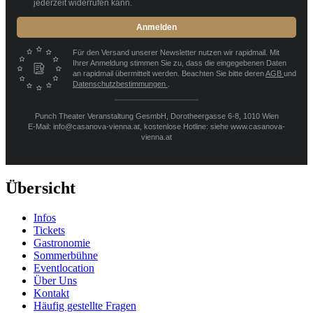
jederzeit widerrufen kann.
Anmelden
Für den Versand unserer Newsletter nutzen wir rapidmail. Mit
Ihrer Anmeldung stimmen Sie zu, dass die eingegebenen Daten
an rapidmail übermittelt werden. Beachten Sie bitte deren
AGB
und
Datenschutzbestimmungen
.
Punch Theater Veranstaltung GesmbH, Dorotheergasse 6-8, 1010 Wien
E-Mail: info@casanova-vienna.at, kostenlose Hotline: siehe www.casanova-
vienna.at
Übersicht
Infos
Tickets
Gastronomie
Sommerbühne
Eventlocation
Über Uns
Kontakt
Häufig gestellte Fragen