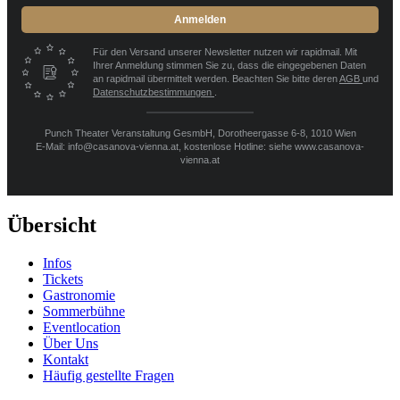
Anmelden
Für den Versand unserer Newsletter nutzen wir rapidmail. Mit
Ihrer Anmeldung stimmen Sie zu, dass die eingegebenen Daten
an rapidmail übermittelt werden. Beachten Sie bitte deren
AGB
und
Datenschutzbestimmungen
.
Punch Theater Veranstaltung GesmbH, Dorotheergasse 6-8, 1010 Wien
E-Mail: info@casanova-vienna.at, kostenlose Hotline: siehe www.casanova-
vienna.at
Übersicht
Infos
Tickets
Gastronomie
Sommerbühne
Eventlocation
Über Uns
Kontakt
Häufig gestellte Fragen