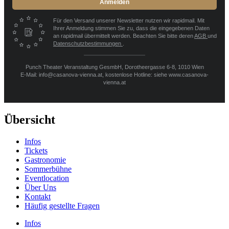
Anmelden
Für den Versand unserer Newsletter nutzen wir rapidmail. Mit
Ihrer Anmeldung stimmen Sie zu, dass die eingegebenen Daten
an rapidmail übermittelt werden. Beachten Sie bitte deren
AGB
und
Datenschutzbestimmungen
.
Punch Theater Veranstaltung GesmbH, Dorotheergasse 6-8, 1010 Wien
E-Mail: info@casanova-vienna.at, kostenlose Hotline: siehe www.casanova-
vienna.at
Übersicht
Infos
Tickets
Gastronomie
Sommerbühne
Eventlocation
Über Uns
Kontakt
Häufig gestellte Fragen
Infos