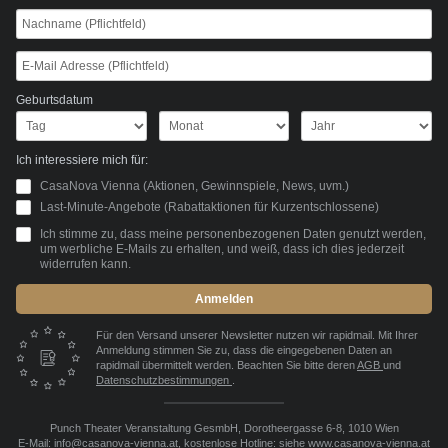
Geburtsdatum
Ich interessiere mich für:
CasaNova Vienna (Aktionen, Gewinnspiele, News, uvm.)
Last-Minute-Angebote (Rabattaktionen für Kurzentschlossene)
Ich stimme zu, dass meine personenbezogenen Daten genutzt werden,
um werbliche E-Mails zu erhalten, und weiß, dass ich dies jederzeit
widerrufen kann.
Anmelden
Für den Versand unserer Newsletter nutzen wir rapidmail. Mit Ihrer
Anmeldung stimmen Sie zu, dass die eingegebenen Daten an
rapidmail übermittelt werden. Beachten Sie bitte deren
AGB
und
Datenschutzbestimmungen
.
Punch Theater Veranstaltung GesmbH, Dorotheergasse 6-8, 1010 Wien
E-Mail: info@casanova-vienna.at, kostenlose Hotline: siehe www.casanova-vienna.at