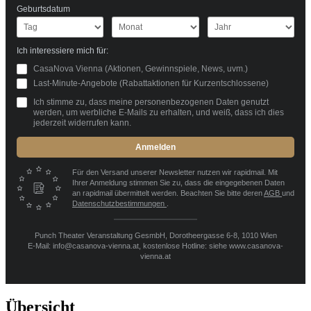
Geburtsdatum
Ich interessiere mich für:
CasaNova Vienna (Aktionen, Gewinnspiele, News, uvm.)
Last-Minute-Angebote (Rabattaktionen für Kurzentschlossene)
Ich stimme zu, dass meine personenbezogenen Daten genutzt
werden, um werbliche E-Mails zu erhalten, und weiß, dass ich dies
jederzeit widerrufen kann.
Anmelden
Für den Versand unserer Newsletter nutzen wir rapidmail. Mit
Ihrer Anmeldung stimmen Sie zu, dass die eingegebenen Daten
an rapidmail übermittelt werden. Beachten Sie bitte deren
AGB
und
Datenschutzbestimmungen
.
Punch Theater Veranstaltung GesmbH, Dorotheergasse 6-8, 1010 Wien
E-Mail: info@casanova-vienna.at, kostenlose Hotline: siehe www.casanova-
vienna.at
Übersicht