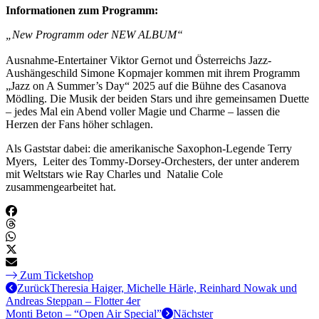
Informationen zum Programm:
„New Programm oder NEW ALBUM“
Ausnahme-Entertainer Viktor Gernot und Österreichs Jazz-
Aushängeschild Simone Kopmajer kommen mit ihrem Programm
„Jazz on A Summer’s Day“ 2025 auf die Bühne des Casanova
Mödling. Die Musik der beiden Stars und ihre gemeinsamen Duette
– jedes Mal ein Abend voller Magie und Charme – lassen die
Herzen der Fans höher schlagen.
Als Gaststar dabei: die amerikanische Saxophon-Legende Terry
Myers, Leiter des Tommy-Dorsey-Orchesters, der unter anderem
mit Weltstars wie Ray Charles und Natalie Cole
zusammengearbeitet hat.
Zum Ticketshop
Zurück
Theresia Haiger, Michelle Härle, Reinhard Nowak und
Andreas Steppan – Flotter 4er
Monti Beton – “Open Air Special”
Nächster