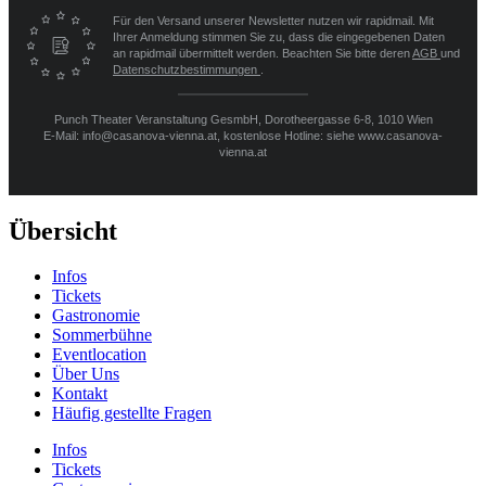
Für den Versand unserer Newsletter nutzen wir rapidmail. Mit
Ihrer Anmeldung stimmen Sie zu, dass die eingegebenen Daten
an rapidmail übermittelt werden. Beachten Sie bitte deren
AGB
und
Datenschutzbestimmungen
.
Punch Theater Veranstaltung GesmbH, Dorotheergasse 6-8, 1010 Wien
E-Mail: info@casanova-vienna.at, kostenlose Hotline: siehe www.casanova-
vienna.at
Übersicht
Infos
Tickets
Gastronomie
Sommerbühne
Eventlocation
Über Uns
Kontakt
Häufig gestellte Fragen
Infos
Tickets