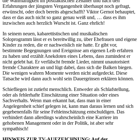
die Wahrhaftigkeit im postfaktischen Zeitalter und nach den
Erfahrungen der jüngsten Vergangenheit überhaupt noch gefragt,
erwünscht, oder doch bereits abgeschafft? Viktor Gernot behauptet,
dass er das auch nicht so ganz genau weiß und, … dass es ihm
inzwischen auch herzlich Wurscht ist. Ganz ehrlich!
In seinem neuen, kabarettistischen und musikalischen
Soloprogramm lässt er es bereitwillig zu, über Ehefrauen und eigene
Kinder zu reden, die er nachweislich nie hatte. Er gibt vor,
bestimmte Begegnungen und Ereignisse am eigenen Leib erfahren
zu haben und erzählt Anekdoten eines Lebens, dass zumindest er
nicht gelebt hat. Er verfälscht fremde Lieder, nimmt unautorisiert
fremde Charaktere an und lügt dabei, dass sich die Balken biegen.
Die wenigen wahren Momente werden nicht aufgedeckt. Diese
Tatsache wird dann auch wohl sein Dauergrinsen erklären können.
Schiefliegen ist zutiefst menschlich. Entweder als Schlafstellung,
oder als fehlerhafte Einschätzung einer Situation oder eines
Sachverhalts. Wenn man erkannt hat, dass man in einer
Angelegenheit schief gelegen ist, kann man daraus lernen und sich
gegebenenfalls für seine Fehleinschätzung entschuldigen. Das
verhindert dann allerdings wahrscheinlich eine Karriere im
gehobenen Management oder in der Politik, ist aber sehr
sympathisch!
HINWEIS ZUR TV-AUFZEICHNUNG: Auf der