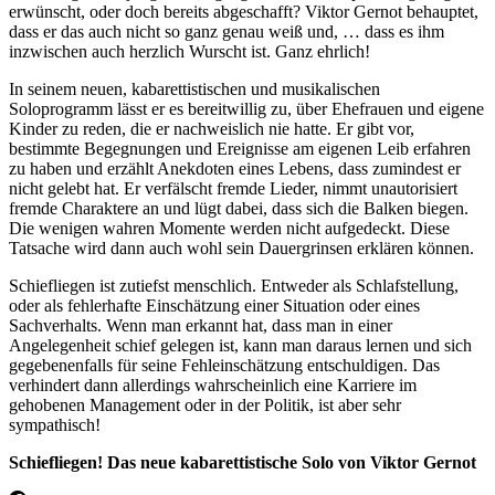
erwünscht, oder doch bereits abgeschafft? Viktor Gernot behauptet,
dass er das auch nicht so ganz genau weiß und, … dass es ihm
inzwischen auch herzlich Wurscht ist. Ganz ehrlich!
In seinem neuen, kabarettistischen und musikalischen
Soloprogramm lässt er es bereitwillig zu, über Ehefrauen und eigene
Kinder zu reden, die er nachweislich nie hatte. Er gibt vor,
bestimmte Begegnungen und Ereignisse am eigenen Leib erfahren
zu haben und erzählt Anekdoten eines Lebens, dass zumindest er
nicht gelebt hat. Er verfälscht fremde Lieder, nimmt unautorisiert
fremde Charaktere an und lügt dabei, dass sich die Balken biegen.
Die wenigen wahren Momente werden nicht aufgedeckt. Diese
Tatsache wird dann auch wohl sein Dauergrinsen erklären können.
Schiefliegen ist zutiefst menschlich. Entweder als Schlafstellung,
oder als fehlerhafte Einschätzung einer Situation oder eines
Sachverhalts. Wenn man erkannt hat, dass man in einer
Angelegenheit schief gelegen ist, kann man daraus lernen und sich
gegebenenfalls für seine Fehleinschätzung entschuldigen. Das
verhindert dann allerdings wahrscheinlich eine Karriere im
gehobenen Management oder in der Politik, ist aber sehr
sympathisch!
Schiefliegen! Das neue kabarettistische Solo von Viktor Gernot