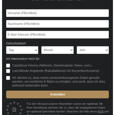
Geburtsdatum
Ich interessiere mich für:
CasaNova Vienna (Aktionen, Gewinnspiele, News, uvm.)
Last-Minute-Angebote (Rabattaktionen für Kurzentschlossene)
Ich stimme zu, dass meine personenbezogenen Daten genutzt
werden, um werbliche E-Mails zu erhalten, und weiß, dass ich dies
jederzeit widerrufen kann.
Anmelden
Für den Versand unserer Newsletter nutzen wir rapidmail. Mit
Ihrer Anmeldung stimmen Sie zu, dass die eingegebenen Daten
an rapidmail übermittelt werden. Beachten Sie bitte deren
AGB
und