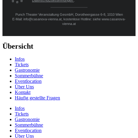
Datenschutzbestimmungen
.
Punch Theater Veranstaltung GesmbH, Dorotheergasse 6-8, 1010 Wien
E-Mail: info@casanova-vienna.at, kostenlose Hotline: siehe www.casanova-
vienna.at
Übersicht
Infos
Tickets
Gastronomie
Sommerbühne
Eventlocation
Über Uns
Kontakt
Häufig gestellte Fragen
Infos
Tickets
Gastronomie
Sommerbühne
Eventlocation
Über Uns