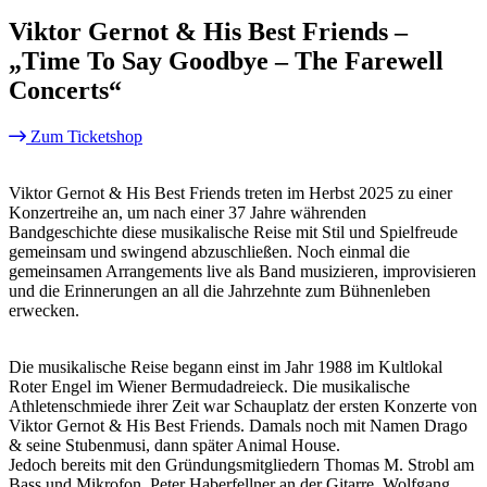
Viktor Gernot & His Best Friends –
„Time To Say Goodbye – The Farewell
Concerts“
Zum Ticketshop
Viktor Gernot & His Best Friends treten im Herbst 2025 zu einer
Konzertreihe an, um nach einer 37 Jahre währenden
Bandgeschichte diese musikalische Reise mit Stil und Spielfreude
gemeinsam und swingend abzuschließen. Noch einmal die
gemeinsamen Arrangements live als Band musizieren, improvisieren
und die Erinnerungen an all die Jahrzehnte zum Bühnenleben
erwecken.
Die musikalische Reise begann einst im Jahr 1988 im Kultlokal
Roter Engel im Wiener Bermudadreieck. Die musikalische
Athletenschmiede ihrer Zeit war Schauplatz der ersten Konzerte von
Viktor Gernot & His Best Friends. Damals noch mit Namen Drago
& seine Stubenmusi, dann später Animal House.
Jedoch bereits mit den Gründungsmitgliedern Thomas M. Strobl am
Bass und Mikrofon, Peter Haberfellner an der Gitarre, Wolfgang