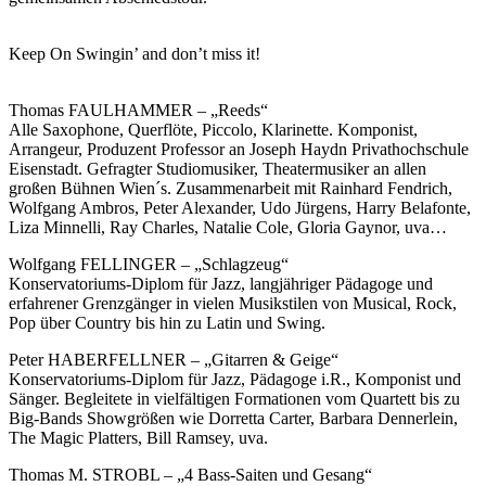
Keep On Swingin’ and don’t miss it!
Thomas FAULHAMMER – „Reeds“
Alle Saxophone, Querflöte, Piccolo, Klarinette. Komponist,
Arrangeur, Produzent Professor an Joseph Haydn Privathochschule
Eisenstadt. Gefragter Studiomusiker, Theatermusiker an allen
großen Bühnen Wien´s. Zusammenarbeit mit Rainhard Fendrich,
Wolfgang Ambros, Peter Alexander, Udo Jürgens, Harry Belafonte,
Liza Minnelli, Ray Charles, Natalie Cole, Gloria Gaynor, uva…
Wolfgang FELLINGER – „Schlagzeug“
Konservatoriums-Diplom für Jazz, langjähriger Pädagoge und
erfahrener Grenzgänger in vielen Musikstilen von Musical, Rock,
Pop über Country bis hin zu Latin und Swing.
Peter HABERFELLNER – „Gitarren & Geige“
Konservatoriums-Diplom für Jazz, Pädagoge i.R., Komponist und
Sänger. Begleitete in vielfältigen Formationen vom Quartett bis zu
Big-Bands Showgrößen wie Dorretta Carter, Barbara Dennerlein,
The Magic Platters, Bill Ramsey, uva.
Thomas M. STROBL – „4 Bass-Saiten und Gesang“