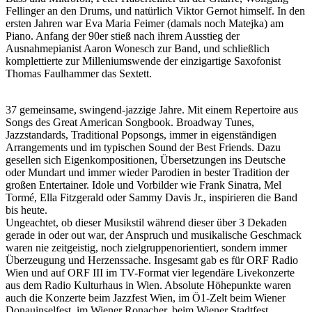
Fellinger an den Drums, und natürlich Viktor Gernot himself. In den
ersten Jahren war Eva Maria Feimer (damals noch Matejka) am
Piano. Anfang der 90er stieß nach ihrem Ausstieg der
Ausnahmepianist Aaron Wonesch zur Band, und schließlich
komplettierte zur Milleniumswende der einzigartige Saxofonist
Thomas Faulhammer das Sextett.
37 gemeinsame, swingend-jazzige Jahre. Mit einem Repertoire aus
Songs des Great American Songbook. Broadway Tunes,
Jazzstandards, Traditional Popsongs, immer in eigenständigen
Arrangements und im typischen Sound der Best Friends. Dazu
gesellen sich Eigenkompositionen, Übersetzungen ins Deutsche
oder Mundart und immer wieder Parodien in bester Tradition der
großen Entertainer. Idole und Vorbilder wie Frank Sinatra, Mel
Tormé, Ella Fitzgerald oder Sammy Davis Jr., inspirieren die Band
bis heute.
Ungeachtet, ob dieser Musikstil während dieser über 3 Dekaden
gerade in oder out war, der Anspruch und musikalische Geschmack
waren nie zeitgeistig, noch zielgruppenorientiert, sondern immer
Überzeugung und Herzenssache. Insgesamt gab es für ORF Radio
Wien und auf ORF III im TV-Format vier legendäre Livekonzerte
aus dem Radio Kulturhaus in Wien. Absolute Höhepunkte waren
auch die Konzerte beim Jazzfest Wien, im Ö1-Zelt beim Wiener
Donauinselfest, im Wiener Ronacher, beim Wiener Stadtfest.