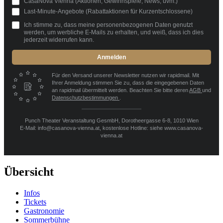
CasaNova Vienna (Aktionen, Gewinnspiele, News, uvm.)
Last-Minute-Angebote (Rabattaktionen für Kurzentschlossene)
Ich stimme zu, dass meine personenbezogenen Daten genutzt
werden, um werbliche E-Mails zu erhalten, und weiß, dass ich dies
jederzeit widerrufen kann.
Anmelden
Für den Versand unserer Newsletter nutzen wir rapidmail. Mit
Ihrer Anmeldung stimmen Sie zu, dass die eingegebenen Daten
an rapidmail übermittelt werden. Beachten Sie bitte deren
AGB
und
Datenschutzbestimmungen
.
Punch Theater Veranstaltung GesmbH, Dorotheergasse 6-8, 1010 Wien
E-Mail: info@casanova-vienna.at, kostenlose Hotline: siehe www.casanova-
vienna.at
Übersicht
Infos
Tickets
Gastronomie
Sommerbühne