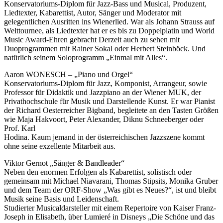
Konservatoriums-Diplom für Jazz-Bass und Musical, Produzent,
Liedtexter, Kabarettist, Autor, Sänger und Moderator mit
gelegentlichen Ausritten ins Wienerlied. War als Johann Strauss auf
Welttournee, als Liedtexter hat er es bis zu Doppelplatin und World
Music Award-Ehren gebracht Derzeit auch zu sehen mit
Duoprogrammen mit Rainer Sokal oder Herbert Steinböck. Und
natürlich seinem Soloprogramm „Einmal mit Alles“.
Aaron WONESCH – „Piano und Orgel“
Konservatoriums-Diplom für Jazz, Komponist, Arrangeur, sowie
Professor für Didaktik und Jazzpiano an der Wiener MUK, der
Privathochschule für Musik und Darstellende Kunst. Er war Pianist
der Richard Oesterreicher Bigband, begleitete an den Tasten Größen
wie Maja Hakvoort, Peter Alexander, Diknu Schneeberger oder
Prof. Karl
Hodina. Kaum jemand in der österreichischen Jazzszene kommt
ohne seine exzellente Mitarbeit aus.
Viktor Gernot „Sänger & Bandleader“
Neben den enormen Erfolgen als Kabarettist, solistisch oder
gemeinsam mit Michael Niavarani, Thomas Stipsits, Monika Gruber
und dem Team der ORF-Show „Was gibt es Neues?“, ist und bleibt
Musik seine Basis und Leidenschaft.
Studierter Musicaldarsteller mit einem Repertoire von Kaiser Franz-
Joseph in Elisabeth, über Lumieré in Disneys „Die Schöne und das