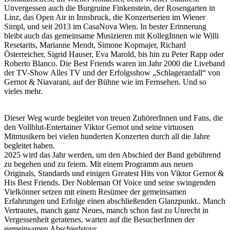
Unvergessen auch die Burgruine Finkenstein, der Rosengarten in
Linz, das Open Air in Innsbruck, die Konzertserien im Wiener
Simpl, und seit 2013 im CasaNova Wien. In bester Erinnerung
bleibt auch das gemeinsame Musizieren mit KollegInnen wie Willi
Resetarits, Marianne Mendt, Simone Kopmajer, Richard
Österreicher, Sigrid Hauser, Eva Marold, bis hin zu Peter Rapp oder
Roberto Blanco. Die Best Friends waren im Jahr 2000 die Liveband
der TV-Show Alles TV und der Erfolgsshow „Schlageranfall“ von
Gernot & Niavarani, auf der Bühne wie im Fernsehen. Und so
vieles mehr.
Dieser Weg wurde begleitet von treuen ZuhörerInnen und Fans, die
den Vollblut-Entertainer Viktor Gernot und seine virtuosen
Mitmusikern bei vielen hunderten Konzerten durch all die Jahre
begleitet haben.
2025 wird das Jahr werden, um den Abschied der Band gebührend
zu begehen und zu feiern. Mit einem Programm aus neuen
Originals, Standards und einigen Greatest Hits von Viktor Gernot &
His Best Friends. Der Nobleman Of Voice und seine swingenden
Vielkönner setzen mit einem Resümee der gemeinsamen
Erfahrungen und Erfolge einen abschließenden Glanzpunkt.. Manch
Vertrautes, manch ganz Neues, manch schon fast zu Unrecht in
Vergessenheit geratenes, warten auf die BesucherInnen der
gemeinsamen Abschiedstour.